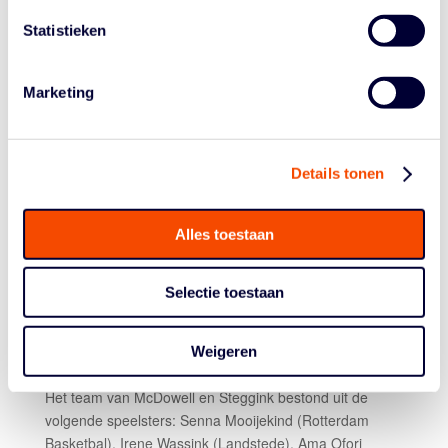
Nederlandse clubs die hun talenten hebben afgestaan
Statistieken
aan de U15 selectie."
ORANGE LIONS VU15 VIERDE
Marketing
De Orange Lions VU15 begonnen hun toernooi met een
67-38 nederlaag tegen de leeftijdsgenoten van
Slowakije. Het herstel kwam in de tweede wedstrijd met
Details tonen
een 54-40 overwinning op Denemarken Wit, maar
daarna was Denemarken Rood met 62-43 te sterk voor
de de ploeg van bondscoach Molly McDowell, die werd
Alles toestaan
geassisteerd door Jolly Jumpers VU20-coach Anna
Steggink. Nederland boekte z'n tweede zege op het
Spaanse Granada dat met 65-33 aan de kant werd
Selectie toestaan
gezet, waarna Danish Dynamite in de laatste wedstrijd
met 61-50 te sterk was voor de jonge Lions die
Weigeren
daardoor op de vierde plaats eindigden.
Het team van McDowell en Steggink bestond uit de
volgende speelsters: Senna Mooijekind (Rotterdam
Basketbal), Irene Wassink (Landstede), Ama Ofori