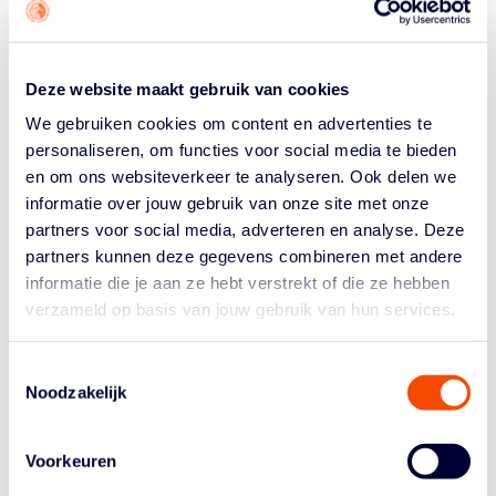
Jesse Reijans (Heroes Den Bosch), Chermano van la
Parra (Rotterdam Basketbal), Djairo de Jong (MBCA),
Tayshawn Gipson (Den Helder), Dominic Mack (MBCA),
David Bondo (BV Groningen), Edwin Nanninga
Deze website maakt gebruik van cookies
(Celeritas-Donar), Dimitry Lahaisky (Tracks Parkstad),
We gebruiken cookies om content en advertenties te
Lion Nwankwo (Gaasperdam Warriors), Tobias Saat
personaliseren, om functies voor social media te bieden
(Heroes Den Bosch), Edo Bruins (BV Groningen), Eise
en om ons websiteverkeer te analyseren. Ook delen we
van Wayenburg (BS Leiden) en Frank Garst (Celeritas-
informatie over jouw gebruik van onze site met onze
Donar).
partners voor social media, adverteren en analyse. Deze
Coach Luiz Lemes, in Kopenhagen geassisteerd door
partners kunnen deze gegevens combineren met andere
Thijs van Oosten (coach BV Amsterdam) en
informatie die je aan ze hebt verstrekt of die ze hebben
teammanager Rens hammerstein, was trots op zijn
verzameld op basis van jouw gebruik van hun services.
ploeg. "Dit toptoernooi met nationale teams uit diverse
Europese landen gaf onze talenten de kans om
Toestemmingsselectie
belangrijke ervaring op te doen. Ze kregen te maken
Noodzakelijk
met verschillende speelstijlen, een hogere intensiteit en
– misschien wel het belangrijkste van allemaal: ze
moesten, voor het eerst in het shirt van Nederland,
Voorkeuren
onder druk presteren. Dat is gelukt. Felicitaties aan de