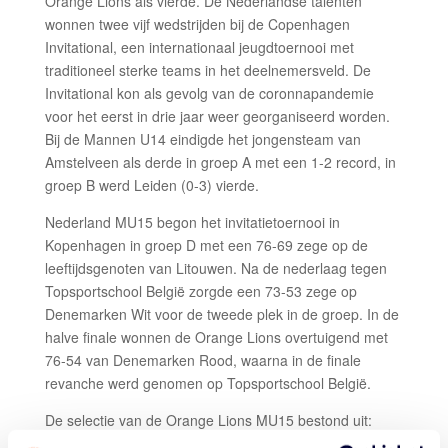
Orange Lions als vierde. De Nederlandse talenten
wonnen twee vijf wedstrijden bij de Copenhagen
Invitational, een internationaal jeugdtoernooi met
traditioneel sterke teams in het deelnemersveld. De
Invitational kon als gevolg van de coronnapandemie
voor het eerst in drie jaar weer georganiseerd worden.
Bij de Mannen U14 eindigde het jongensteam van
Amstelveen als derde in groep A met een 1-2 record, in
groep B werd Leiden (0-3) vierde.
Nederland MU15 begon het invitatietoernooi in
Kopenhagen in groep D met een 76-69 zege op de
leeftijdsgenoten van Litouwen. Na de nederlaag tegen
Topsportschool België zorgde een 73-53 zege op
Denemarken Wit voor de tweede plek in de groep. In de
halve finale wonnen de Orange Lions overtuigend met
76-54 van Denemarken Rood, waarna in de finale
revanche werd genomen op Topsportschool België.
De selectie van de Orange Lions MU15 bestond uit: