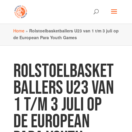
Home
»
Rolstoelbasketballers U23 van 1 t/m 3 juli op
de European Para Youth Games
ROLSTOELBASKET
BALLERS U23 VAN
1 T/M 3 JULI OP
DE EUROPEAN