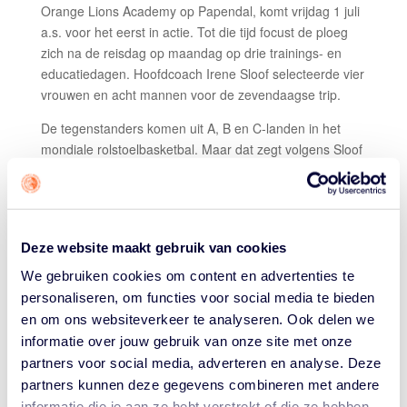
Orange Lions Academy op Papendal, komt vrijdag 1 juli
a.s. voor het eerst in actie. Tot die tijd focust de ploeg
zich na de reisdag op maandag op drie trainings- en
educatiedagen. Hoofdcoach Irene Sloof selecteerde vier
vrouwen en acht mannen voor de zevendaagse trip.
De tegenstanders komen uit A, B en C-landen in het
mondiale rolstoelbasketbal. Maar dat zegt volgens Sloof
niet altijd iets over het niveau van de jeugdteams van de
betreffende landen. "We zijn hier voor ontwikkeling,
beleving en plezier. Maar op het veld willen we wel
gewoon winnen", aldus Sloof. In 2017 ging ze voor het
Deze website maakt gebruik van cookies
laatst met een Nederlandse selectie naar een
eindtoernooi in het jeugdrolstoelbasketbal, toen een EK.
We gebruiken cookies om content en advertenties te
Destijds werd Nederland voorlaatste in het Italiaanse
personaliseren, om functies voor social media te bieden
Lignano. Daarna besloot de internationale bond om
en om ons websiteverkeer te analyseren. Ook delen we
geen gemengde teams meer toe te laten, waardoor
informatie over jouw gebruik van onze site met onze
Nederland de afgelopen jaren geen afvaardiging kon
partners voor social media, adverteren en analyse. Deze
sturen.
partners kunnen deze gegevens combineren met andere
informatie die je aan ze hebt verstrekt of die ze hebben