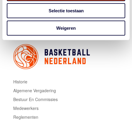
Italië-Nederland (15.45 uur)
Zondag 3 juli
Selectie toestaan
Strijd om het brons (10.00 uur)
Finale (12.15 uur)
Weigeren
Historie
Algemene Vergadering
Bestuur En Commissies
Medewerkers
Reglementen