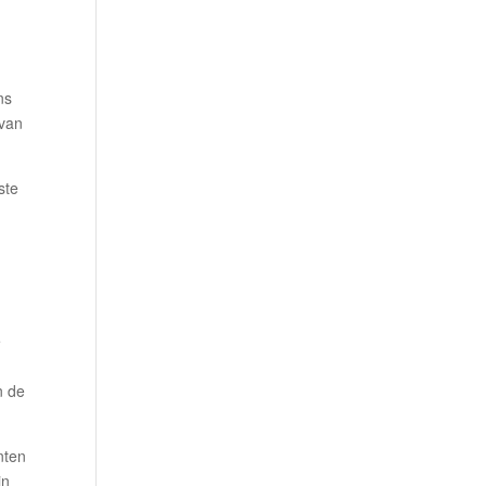
ns
 van
ste
e
n de
nten
in