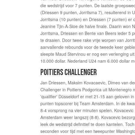
die wedstrijd voor 7 punten. De laatste groepswe
(Driessen 9 punten, Jorritsma 7), resulterend i
Jorritsma (10 punten) en Driessen (7 punten) er 
Jeanine Tjin-A-Sioe de halve finale. Daarin won
Jorritsma, Driessen en Bente van Beers ieder 5 p
te draaien. Door twee rake vrije worpen van Jorr
aanvallende rebounds voor de tweede keer geble
sleepte Maud Stervinou er nog een verlenging u
10.000 dollar. Nederland U24 nam 6.000 dollar m
POITIERS CHALLENGER
Jan Driessen, Maksim Kovacaevic, Dimeo van der 
Challenger in Poitiers Podgorica uit Montenegro
'qualifier' Düsseldorf er met 21-15 aan geloven i
punten topscorer bij Team Amsterdam. In de kwa
8-4 vorsprong na vier minuten spelen. Kovacevic
Amsterdam weer langszij (8-8). Kovacevic bezorg
leek de wedstrijd definitief te doen kantelen. T
seconden voor tijd met een tweepunter Washingt