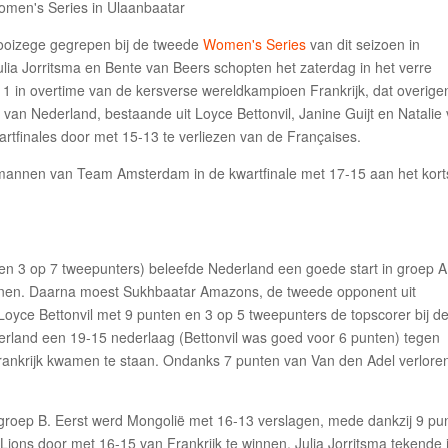
ooizege gegrepen bij de tweede
Women's Series
van dit seizoen in
ulia Jorritsma en Bente van Beers schopten het zaterdag in het verre
-11 in overtime van de kersverse wereldkampioen Frankrijk, dat overige
 van Nederland, bestaande uit Loyce Bettonvil, Janine Guijt en Natalie
rtfinales door met 15-13 te verliezen van de Françaises.
 mannen van Team Amsterdam in de kwartfinale met 17-15 aan het kort
en 3 op 7 tweepunters) beleefde Nederland een goede start in groep A
nen. Daarna moest Sukhbaatar Amazons, de tweede opponent uit
Loyce Bettonvil met 9 punten en 3 op 5 tweepunters de topscorer bij d
derland een 19-15 nederlaag (Bettonvil was goed voor 6 punten) tegen
Frankrijk kwamen te staan. Ondanks 7 punten van Van den Adel verlore
groep B. Eerst werd Mongolië met 16-13 verslagen, mede dankzij 9 pu
ions door met 16-15 van Frankrijk te winnen. Julia Jorritsma tekende 