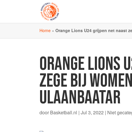
Home
»
Orange Lions U24 grijpen net naast z
ORANGE LIONS U
ZEGE BIJ WOMEN
ULAANBAATAR
door
Basketball.nl
|
Jul 3, 2022
|
Niet gecate