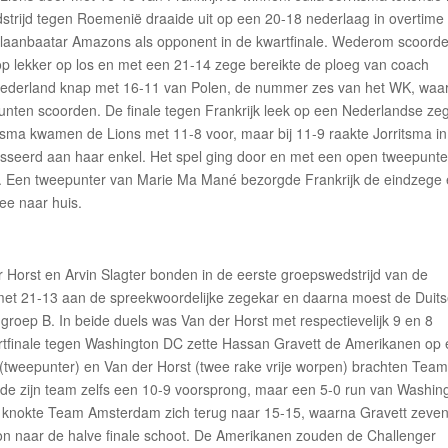
dstrijd tegen Roemenië draaide uit op een 20-18 nederlaag in overtime
n Ulaanbaatar Amazons als opponent in de kwartfinale. Wederom scoord
op lekker op los en met een 21-14 zege bereikte de ploeg van coach
 Nederland knap met 16-11 van Polen, de nummer zes van het WK, waar
unten scoorden. De finale tegen Frankrijk leek op een Nederlandse zeg
itsma kwamen de Lions met 11-8 voor, maar bij 11-9 raakte Jorritsma i
sseerd aan haar enkel. Het spel ging door en met een open tweepunte
it. Een tweepunter van Marie Ma Mané bezorgde Frankrijk de eindzege
ee naar huis.
Horst en Arvin Slagter bonden in de eerste groepswedstrijd van de
 met 21-13 aan de spreekwoordelijke zegekar en daarna moest de Duit
n groep B. In beide duels was Van der Horst met respectievelijk 9 en 8
rtfinale tegen Washington DC zette Hassan Gravett de Amerikanen op
 (tweepunter) en Van der Horst (twee rake vrije worpen) brachten Tea
de zijn team zelfs een 10-9 voorsprong, maar een 5-0 run van Washin
och knokte Team Amsterdam zich terug naar 15-15, waarna Gravett zeve
on naar de halve finale schoot. De Amerikanen zouden de Challenger