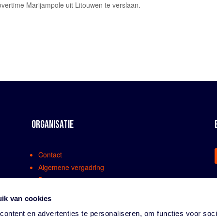
 overtime Marijampole uit Litouwen te verslaan.
ORGANISATIE
Contact
Algemene vergadring
Bestuur
Comissies en werkgroepen
ik van cookies
Medewerkers
ontent en advertenties te personaliseren, om functies voor soci