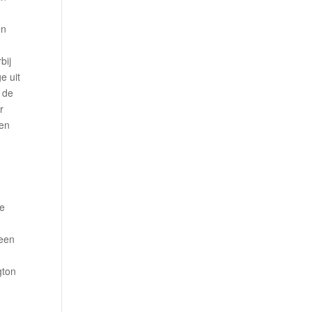
en
bij
e uit
n de
r
 en
se
 een
m
gton
n