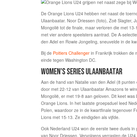
De Orange Lions U24 hebben net naast de toern
Ulaanbaatar. Noor Driessen (foto), Zoë Slagter, J
Mongolië tot de finale, maar verloren die met 13
met vier andere speelsters aantrad. De A-selectie
den Adel en Rowie Jongeling, sneuvelde in de kwa
Bij de
Poitiers Challenger
in Frankrijk trokken de
einde tegen Washington DC.
WOMEN'S SERIES ULAANBAATAR
Aan de hand van Natalie van den Adel (8 punten 
door met 22-12 van Ulaanbaatar Amazons te win
Mongolië, er met 19-8 aan geloven. Dit keet was 
Orange Lions. In het laatste groepsduel leed Ne
Polen, waardoor ze in de kwartfinale tegenover 
Lions met 15-13. Ze eindigden als vijfde.
Ook Nederland U24 won de eerste twee duels in 
van Noor Driessen. Vervolgens verrasten de U24 L