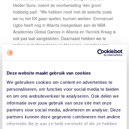
Helder Suns, noemt de voorbereiding 'één groot
hobbelig pad'. "We hebben nooit met de selectie zoals
we nu het EK gaan spelen, kunnen werken. Emmanuel
Ugbo heeft nog in Atlanta meegedaan aan de NBA
Academies Global Games in Atlanta en Yannick Kraag is
ook pas laat aangesloten. Daarnaast hebben we te
maken met afzeggingen en blessures, waardoor zes
spelers van de beoogde twaalf selectiespelers niet
beschikbaar zijn. Maar je hebt soms ook geluk. Joryam
Saizonou ging naar Amerika om zich te melden bij zijn
universiteit UNC Greensboro, maar bleek uiteindelijk
Deze website maakt gebruik van cookies
geen lessen te hoeven volgen en die belde meteen op
We gebruiken cookies om content en advertenties te
of hij nog mee kon doen. Dat scheelt een slok op een
personaliseren, om functies voor social media te bieden
borrel op de pointguardpositie, waar we heel dun waren.
en om ons websiteverkeer te analyseren. Ook delen we
Daar ben ik echt heel blij mee."
informatie over jouw gebruik van onze site met onze
De selectie voor het EK bestaat nu uit: Yannick Kraag
partners voor social media, adverteren en analyse. Deze
(Joventut Badalona, Spanje), Emmanuel Ugbo (MHP
partners kunnen deze gegevens combineren met andere
Riessen Ludwigsburg, Duitsland), Yulian Ramirez
informatie die je aan ze hebt verstrekt of die ze hebben
(s.Oliver Würzburg, Duitsland), Nino Vrencken (Spirou