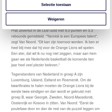
zelf
, is Yannick Kraag die Triple Threat en de Orange
Selectie toestaan
Lions Academy in 2019 verruilde voor de Spaanse
opleidingsclub Joventut Badalona, waar de 19-jarige en
2.04 meter lange forward aan zijn derde seizoen gaat
Weigeren
beginnen. Afgelopen seizoen speelde hij 33 duels bij CB
Prat Joventut in de LEB Gold met 9,0 punten en 3,3
rebounds gemiddeld. "Yannick is een Europees talent",
zegt Van Noord. "Dit kan zijn toernooi worden. Ik ben er
heel blij mee dat hij voor de Orange Lions wil spelen.
Een ster, dat wil ik nu nog niet zeggen, maar aan hem
gaan we als Nederlands basketball de komende tien
jaar heel veel plezier beleven."
Tegenstanders van Nederland in groep A zijn
Luxemburg, IJsland, Estland en Roemenië. Om de
kwartfinales te halen moeten de Orange Lions bij de
eerste twee eindigen en dan wordt er gekruist met
groep B, waar Georgië, Zweden, Noord-Macedonië,
Oostenrijk en Kosovo in zitten. Van Noord: "Eerst de
poulefase door en dan de rest van de puzzel leggen om