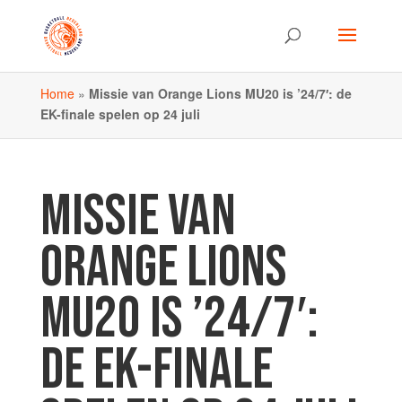
Home
»
Missie van Orange Lions MU20 is ’24/7′: de
EK-finale spelen op 24 juli
MISSIE VAN
ORANGE LIONS
MU20 IS ’24/7′:
DE EK-FINALE