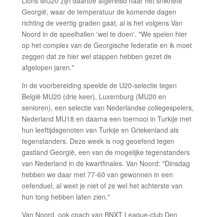
Lions MU20 zijn daartoe afgereisd naar het snikhete
Georgië, waar de temperatuur de komende dagen
richting de veertig graden gaat, al is het volgens Van
Noord in de speelhallen 'wel te doen'. "We spelen hier
op het complex van de Georgische federatie en ik moet
zeggen dat ze hier wel stappen hebben gezet de
afgelopen jaren."
In de voorbereiding speelde de U20-selectie tegen
België MU20 (drie keer), Luxemburg (MU20 en
senioren), een selectie van Nederlandse collegespelers,
Nederland MU18 en daarna een toernooi in Turkije met
hun leeftijdsgenoten van Turkije en Griekenland als
tegenstanders. Deze week is nog geoefend tegen
gastland Georgië, een van de mogelijke tegenstanders
van Nederland in de kwartfinales. Van Noord: "Dinsdag
hebben we daar met 77-60 van gewonnen in een
oefenduel, al weet je niet of ze wel het achterste van
hun tong hebben laten zien."
Van Noord, ook coach van BNXT League-club Den