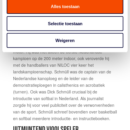
tijdens dat toernooi ook als scheidsrechter optrad, was
Alles toestaan
hij de eerste internationale basketbalscheidsrechter
namens Nederland.
Selectie toestaan
Schmüll was zelf op het hoogste niveau actief in zes
verschillende sporten. Hij beoefende daarnaast nog
minstens dertien andere takken van sport. Van hot naar
Weigeren
haar verplaatste hij zich op een opvallende, grote, zware
motor. Hij was niet alleen de eerste Nederlandse
kampioen op de 200 meter indoor, ook veroverde hij
met de handballers van NILOC vier keer het
landskampioenschap. Schmüll was de captain van de
Nederlandse kanoploeg en de leider van de
demonstratieploegen in calisthenics en acrobatiek
(turnen). Ook was Dick Schmüll cruciaal bij de
introductie van softbal in Nederland. Als journalist
zorgde hij voor veel publiciteit over de verworvenheden
van de sport. Schmüll schreef bovendien over basketball
en softbal meerdere introductie- en instructieboeken.
UITMUNTEND VIOOLSPELER