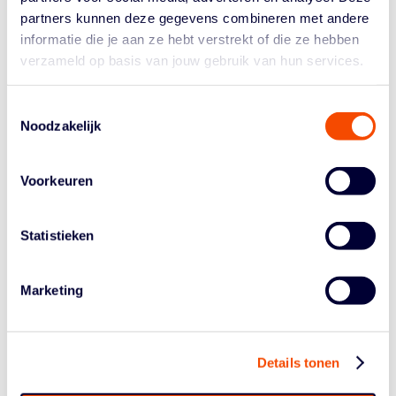
nemen. Bij de uitvoering in de Stadsschouwburg zat
partners kunnen deze gegevens combineren met andere
Koningin Wilhelmina destijds op de eerste rij.
informatie die je aan ze hebt verstrekt of die ze hebben
In 1938 organiseerde Dick Schmüll in de Amsterdamse
verzameld op basis van jouw gebruik van hun services.
Apollohal de eerste basketbalcompetitie van Nederland,
waaraan maar liefst 36 teams meededen. Voor die
Toestemmingsselectie
gelegenheid richtte hij de Amsterdamsche Basketball
Noodzakelijk
Commissie op, die meteen na de oorlog werd
omgevormd tot de Amsterdamsche Basketball Bond.
Voorkeuren
Hoewel er nog geen nationale bond bestond,
debuteerde Schmüll in 1946 als de allereerste
bondscoach van het Nederlands basketbalteam.
Statistieken
Op 20 april 1946 speelde het Nederlands team zijn
allereerste wedstrijd tegen een gelegenheidsformatie
Marketing
van Amerikaanse bevrijders. Dat duel ging met 91-38
verloren. Tien dagen later werd tijdens het Europees
Kampioenschap in Genève de allereerste officiële
interland gespeeld. Nederland versloeg bij die
Details tonen
gelegenheid Engeland met 48-27. Omdat Dick Schmüll