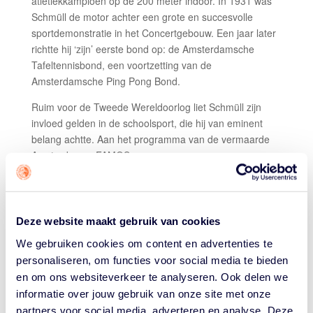
atletiekkampioen op de 200 meter indoor. In 1931 was
Schmüll de motor achter een grote en succesvolle
sportdemonstratie in het Concertgebouw. Een jaar later
richtte hij ‘zijn’ eerste bond op: de Amsterdamsche
Tafeltennisbond, een voortzetting van de
Amsterdamsche Ping Pong Bond.
Ruim voor de Tweede Wereldoorlog liet Schmüll zijn
invloed gelden in de schoolsport, die hij van eminent
belang achtte. Aan het programma van de vermaarde
Amsterdamse FAMOS-
scholentoernooien voegde hij al in de jaren dertig van
de vorige eeuw niet alleen basketball en volleybal toe,
maar ook piano- en vioolspelen, voordrachtkunst en
Deze website maakt gebruik van cookies
opstellen schrijven.
We gebruiken cookies om content en advertenties te
Door zijn zeer brede maatschappelijke belangstelling en
personaliseren, om functies voor social media te bieden
zijn talent voor organiseren werd aan Dick Schmüll in
en om ons websiteverkeer te analyseren. Ook delen we
1937 gevraagd een deel van de productie van het
informatie over jouw gebruik van onze site met onze
toneelstuk ‘Faëton’ van Vondel voor zijn rekening te
partners voor social media, adverteren en analyse. Deze