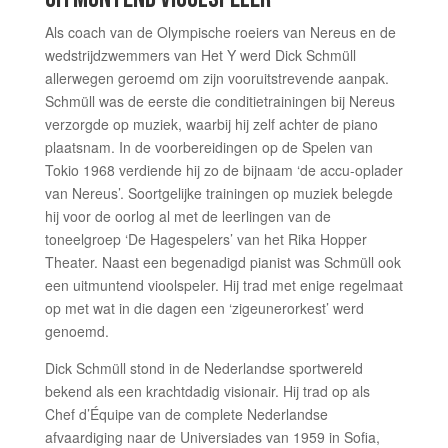
Als coach van de Olympische roeiers van Nereus en de
wedstrijdzwemmers van Het Y werd Dick Schmüll
allerwegen geroemd om zijn vooruitstrevende aanpak.
Schmüll was de eerste die conditietrainingen bij Nereus
verzorgde op muziek, waarbij hij zelf achter de piano
plaatsnam. In de voorbereidingen op de Spelen van
Tokio 1968 verdiende hij zo de bijnaam ‘de accu-oplader
van Nereus’. Soortgelijke trainingen op muziek belegde
hij voor de oorlog al met de leerlingen van de
toneelgroep ‘De Hagespelers’ van het Rika Hopper
Theater. Naast een begenadigd pianist was Schmüll ook
een uitmuntend vioolspeler. Hij trad met enige regelmaat
op met wat in die dagen een ‘zigeunerorkest’ werd
genoemd.
Dick Schmüll stond in de Nederlandse sportwereld
bekend als een krachtdadig visionair. Hij trad op als
Chef d’Équipe van de complete Nederlandse
afvaardiging naar de Universiades van 1959 in Sofia,