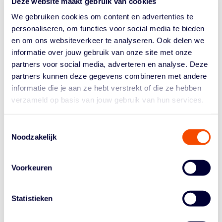
Deze website maakt gebruik van cookies
definitieve gat was geslagen. De Lions kwamen in de
We gebruiken cookies om content en advertenties te
laatste zes minuten nooit meer echt dichterbij en
personaliseren, om functies voor social media te bieden
verloren uiteindelijk met 11 verschil: 73-62.
en om ons websiteverkeer te analyseren. Ook delen we
STATS DON'T LIE
informatie over jouw gebruik van onze site met onze
partners voor social media, adverteren en analyse. Deze
De Nederlandse driepunter liet het met 3 op 16 danig
partners kunnen deze gegevens combineren met andere
afweten in deze wedstrijd. Reboundend waren de Esten
informatie die je aan ze hebt verstrekt of die ze hebben
beter (40 om 32) en de 10 second change points uit de
verzameld op basis van jouw gebruik van hun services.
9 aanvallende rebounds deden een flinke duit in het
zakje van de Oost-Europese opponent. Zoals eerder
vermeld werd Riisman van de bank af topscorer bij de
Toestemmingsselectie
Esten met 19 punten en zo'n aanvallende impuls kon
Noodzakelijk
bondscoach Peter van Noord bij zijn wissels niet vinden.
TOPSCORERS
Voorkeuren
Estland:
Joonas Riisman 19 punten, 6 rebounds en 3
assists; Johannes Kirsipuu 17 punten, 6 rebounds, 4
Statistieken
assists en 4 steals; Gregor Kuubo 11 punten en 9
rebounds.