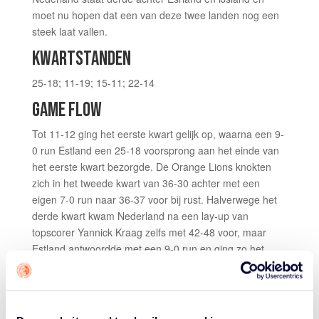
moet nu hopen dat een van deze twee landen nog een
steek laat vallen.
KWARTSTANDEN
25-18; 11-19; 15-11; 22-14
GAME FLOW
Tot 11-12 ging het eerste kwart gelijk op, waarna een 9-
0 run Estland een 25-18 voorsprong aan het einde van
het eerste kwart bezorgde. De Orange Lions knokten
zich in het tweede kwart van 36-30 achter met een
eigen 7-0 run naar 36-37 voor bij rust. Halverwege het
derde kwart kwam Nederland na een lay-up van
topscorer Yannick Kraag zelfs met 42-48 voor, maar
Estland antwoordde met een 9-0 run en ging zo het
laatste kwart in met een 51-48 voorsprong. De Esten
roken bloed en na twee raken vrije worpen van Joonas
Riisman, die sterk van de bank af kwam met 19 punten,
brachten ze bij 66-51 het verschil op 15 punten. Het