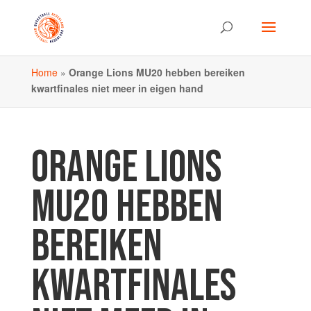
Home
»
Orange Lions MU20 hebben bereiken
kwartfinales niet meer in eigen hand
ORANGE LIONS
MU20 HEBBEN
BEREIKEN
KWARTFINALES