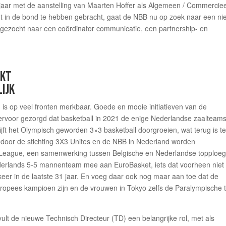
it jaar met de aanstelling van Maarten Hoffer als Algemeen / Commercie
ht in de bond te hebben gebracht, gaat de NBB nu op zoek naar een n
 gezocht naar een coördinator communicatie, een partnership- en
AKT
LIJK
 is op veel fronten merkbaar. Goede en mooie initiatieven van de
 ervoor gezorgd dat basketball in 2021 de enige Nederlandse zaalteam
lijft het Olympisch geworden 3×3 basketball doorgroeien, wat terug is t
3 door de stichting 3X3 Unites en de NBB in Nederland worden
 League, een samenwerking tussen Belgische en Nederlandse topploeg
derlands 5-5 mannenteam mee aan EuroBasket, iets dat voorheen niet
eer in de laatste 31 jaar. En voeg daar ook nog maar aan toe dat de
ropees kampioen zijn en de vrouwen in Tokyo zelfs de Paralympische 
vult de nieuwe Technisch Directeur (TD) een belangrijke rol, met als