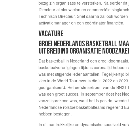
bezig z’n organisatie te versterken. Na eerder d
Directeur al nieuw elan en commerciële slagkrac
Technisch Directeur. Snel daarna zal ook worden
activatiemanager en een coördinator financiën.
VACATURE
GROEI NEDERLANDS BASKETBALL MA
UITBREIDING ORGANISATIE NOODZAKE
Dat basketball in Nederland een groei doormaakt,
basketbalverenigingen tijdens coronatijd hebben
was met stijgende ledenaantallen. Tegelijkertijd b
zien in de World Tour events die in 2022 en 202
georganiseerd. Het eerste seizoen van de BNXT
was een groot succes. In september doet het Ne
vanzelfsprekend was, want het is pas de tweede k
Nederlandse rolstoelbasketbalteams regerend Eu
hebben bestegen.
In dit aantrekkelijke en dynamische speelveld ver