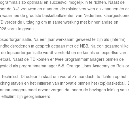
ogramma’s zo optimaal en succesvol mogelijk in te richten. Naast de
k voor de 3×3 vrouwen en mannen, de rolstoelvrouwen en -mannen én d
 waarmee de grootste basketbaltalenten van Nederland klaargestoom
 TD verder de uitdaging om in samenwerking met binnenlandse en
2028 vorm te geven.
sportorganisatie. Na een jaar werkzaam geweest te zijn als (interim)
zondheidsredenen in gesprek gegaan met de NBB. Na een gezamenlijke
 de topsportorganisatie wordt versterkt en de kennis en expertise van
asketball. Naast de TD komen er twee programmamanagers binnen de
ngesteld als programmamanager 5-5, Orange Lions Academy en Rolstoe
n Technisch Directeur in staat om vooral z’n aandacht te richten op het
hing staven en het initiëren van innovatie binnen het (top)basketball.
mmamanagers moet ervoor zorgen dat onder de bevlogen leiding van 
fficiënt zijn georganiseerd.