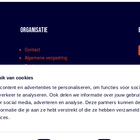
ORGANISATIE
Contact
Algemene vergadring
Bestuur
Comissies en werkgroepen
ik van cookies
Medewerkers
ontent en advertenties te personaliseren, om functies voor soci
Bondsreglementen
erkeer te analyseren. Ook delen we informatie over jouw gebru
Klachtenregeling
or social media, adverteren en analyse. Deze partners kunnen 
Partners
ormatie die je aan ze hebt verstrekt of die ze hebben verzameld
Vacatures
ices.
Privacy