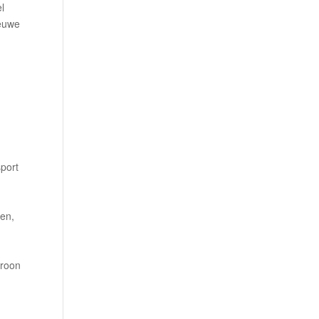
el
ieuwe
sport
e
en,
troon