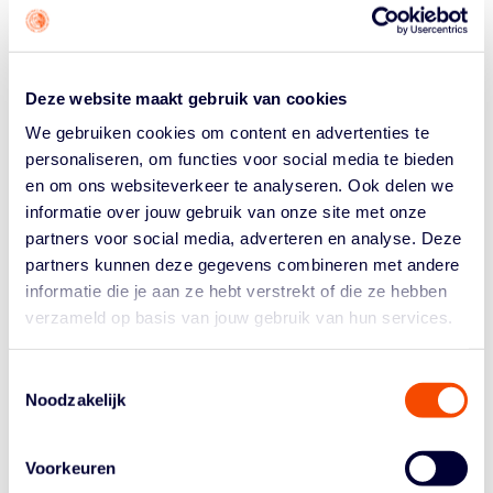
Uiteindelijk brachten Stomp en Congreaves in een
aantal stappen de groep terug naar de volgende EK-
selectie: Kyara Bakker (Orange Lions Academy), Finley
van Bree (Basketball Academie Limburg), Maud
Deze website maakt gebruik van cookies
Bastiaansen (Basketball Academie Limburg), Jeanine
Brandsma, Jasmijn Olsem (Jolly Jumpers), Mecx van
We gebruiken cookies om content en advertenties te
Linge (Den Helder Suns), Jaleesa Molina (Orange Lions
personaliseren, om functies voor social media te bieden
Academy), Pien Steenbergen (Orange Lions Academy),
en om ons websiteverkeer te analyseren. Ook delen we
Phoenix Stotijn (Triple Threat), Iris Vennema (Triple
informatie over jouw gebruik van onze site met onze
Threat), Ilse de Vries (Orange Lions Academy, Roos
partners voor social media, adverteren en analyse. Deze
Warmenhoven (Triple Threat. Yuna Klamer (Lokomotief)
partners kunnen deze gegevens combineren met andere
is reserve. De staf bestaat naast Stomp en Congreaves
informatie die je aan ze hebt verstrekt of die ze hebben
ook nog uit fysiotherapeut Jeremy Sodusta en
verzameld op basis van jouw gebruik van hun services.
teammanager Josephine Haver.
'IN LUXEMBURG WEER JE WAT JE KRIJGT'
Toestemmingsselectie
Noodzakelijk
In de voorbereiding werkte Nederland VU18 begin juli
een stage af in Luxemburg met twee oefenwedstrijden.
“In Luxemburg weet je wat je krijgt. Het is geen topland
Voorkeuren
op B-niveau, maar ze hebben wel een abonnement op