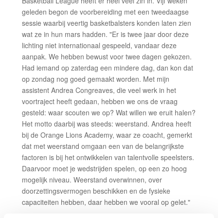
Basketball League heeft er heel veel zin in. Vijf weken
geleden begon de voorbereiding met een tweedaagse
sessie waarbij veertig basketbalsters konden laten zien
wat ze in hun mars hadden. "Er is twee jaar door deze
lichting niet internationaal gespeeld, vandaar deze
aanpak. We hebben bewust voor twee dagen gekozen.
Had iemand op zaterdag een mindere dag, dan kon dat
op zondag nog goed gemaakt worden. Met mijn
assistent Andrea Congreaves, die veel werk in het
voortraject heeft gedaan, hebben we ons de vraag
gesteld: waar scouten we op? Wat willen we eruit halen?
Het motto daarbij was steeds: weerstand. Andrea heeft
bij de Orange Lions Academy, waar ze coacht, gemerkt
dat met weerstand omgaan een van de belangrijkste
factoren is bij het ontwikkelen van talentvolle speelsters.
Daarvoor moet je wedstrijden spelen, op een zo hoog
mogelijk niveau. Weerstand overwinnen, over
doorzettingsvermogen beschikken en de fysieke
capaciteiten hebben, daar hebben we vooral op gelet."