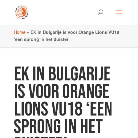
Home
»
EK in Bulgarije is voor Orange Lions VU18
‘een sprong in het duister’
EK IN BULGARIJE
IS VOOR ORANGE
LIONS VU18 ‘EEN
SPRONG IN HET