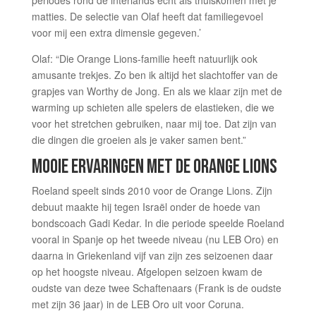
periodes rond de interlands echt als thuiskomen met je
matties. De selectie van Olaf heeft dat familiegevoel
voor mij een extra dimensie gegeven.’
Olaf: “Die Orange Lions-familie heeft natuurlijk ook
amusante trekjes. Zo ben ik altijd het slachtoffer van de
grapjes van Worthy de Jong. En als we klaar zijn met de
warming up schieten alle spelers de elastieken, die we
voor het stretchen gebruiken, naar mij toe. Dat zijn van
die dingen die groeien als je vaker samen bent.”
MOOIE ERVARINGEN MET DE ORANGE LIONS
Roeland speelt sinds 2010 voor de Orange Lions. Zijn
debuut maakte hij tegen Israël onder de hoede van
bondscoach Gadi Kedar. In die periode speelde Roeland
vooral in Spanje op het tweede niveau (nu LEB Oro) en
daarna in Griekenland vijf van zijn zes seizoenen daar
op het hoogste niveau. Afgelopen seizoen kwam de
oudste van deze twee Schaftenaars (Frank is de oudste
met zijn 36 jaar) in de LEB Oro uit voor Coruna.