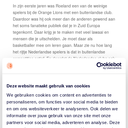
In zijn eerste jaren was Roeland een van de weinige
spelers bij de Orange Lions met een buitenlandse club.
Daardoor was hij ook meer dan de anderen gewend aan
het soms fanatieke publiek dat je in Zuid Europa
tegenkomt. Daar krijg je te maken met veel lawaai en
mensen die je uitschelden. Je moet daar als
basketballer mee om leren gaan. Maar zie nu hoe lang
het rijtje Nederlandse spelers is dat in buitenlandse
competities actief. En doordat de Nederlandse clubs ook
in Europese clubcompetities meedoen zit in het huidige
team veel spelers die ervaring hebben met de
sportbeleving die je in andere landen ziet.
Deze website maakt gebruik van cookies
Ook in dat aspect groeien de Orange Lions. Roeland:
“In de beginperiode was er nauwelijks geld en konden
We gebruiken cookies om content en advertenties te
we met moeite zeven ervaren spelers bij elkaar krijgen.
personaliseren, om functies voor social media te bieden
Er waren veel jongens die zich niet beschikbaar stelden.
en om ons websiteverkeer te analyseren. Ook delen we
Wij plaatsten ons toen onder leiding van Toon van
informatie over jouw gebruik van onze site met onze
Helfteren voor het eerst in 26 jaar voor het Europees
partners voor social media, adverteren en analyse. Deze