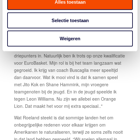
Inmiddels is net bekend geworden dat hij komend
Alles toestaan
seizoen weer in Nederland zal spelen; Donar is zijn
nieuwe club.
Selectie toestaan
Olaf: “Mijn individueel beste Oranje-moment had ik in de
thuiswedstrijd tegen Kroatië. We stonden bij rust –
Weigeren
geloof ik – met 32-24 achter in de bubbel van Turkije. Ik
gooide er daarna op een belangrijk moment een paar
driepunters in. Natuurlijk ben ik trots op onze kwalificatie
voor EuroBasket. Mijn rol is bij het team langzaam wat
gegroeid. Ik krijg van coach Buscaglia meer speeltijd
dan daarvoor. Wat ik mooi vind is dat ik samen speel
met Jito Kok en Shane Hammink, mijn vroegere
teamgenoten bij de jeugd. En in de jeugd speelde ik
tegen Leon Williams. Nu zijn we allebei een Orange
Lion. Dat maakt het voor mij extra speciaal.."
Wat Roeland steekt is dat sommige landen het om
onbegrijpelijke redenen voor elkaar krijgen om
Amerikanen te naturaliseren, terwijl ze soms zelfs nooit
in dat land hebben gespeeld. “Wij spelen allemaal in