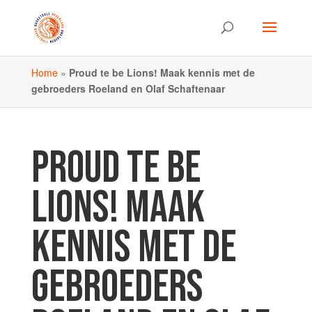
Home
»
Proud te be Lions! Maak kennis met de
gebroeders Roeland en Olaf Schaftenaar
PROUD TE BE
LIONS! MAAK
KENNIS MET DE
GEBROEDERS