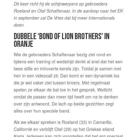
Dit keer richt hij de schijnwerpers op gebroeders
Roeland en Olaf Schaftenaar. In de aanloop naar het EK
in september zal De Vries dat bij meer internationals
doen.
DUBBELE ‘BOND OF LION BROTHERS’ IN
ORANJE
Wie de gebroeders Schaftenaar bezig ziet rond en
tijdens een training of wedstrijd denkt al snel dat het een
twee stille en introverte kerels zijn. Totdat je samen met
hen in een videocall zit. Dan komt er een dynamiek los
die je wel vaker ziet tussen broers. Met regelmaat
spelen ze elkaar de bal toe in het gesprek. Wellicht
omdat de passer dan meer tijd heeft om na te denken
over zijn antwoord. De lach op beide gezichten zegt
alles over hun speciale band.
Als we elkaar spreken is Roeland (33) in Camarillo,
Californië en verblijft Olaf (29) op het Griekse eiland
Kreta. Iedereen kan zich voorstellen dat het erg speciaal