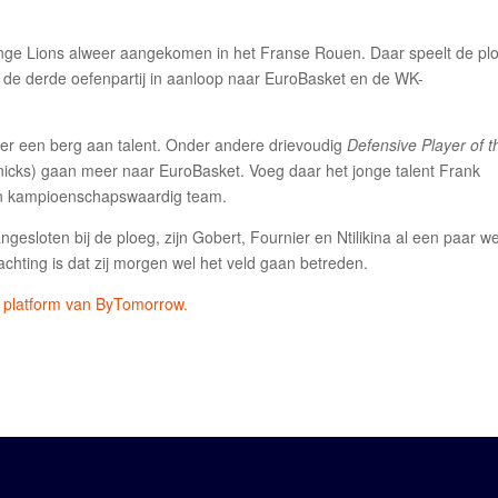
ange Lions alweer aangekomen in het Franse Rouen. Daar speelt de pl
 de derde oefenpartij in aanloop naar EuroBasket en de WK-
er een berg aan talent. Onder andere drievoudig
Defensive Player of t
cks) gaan meer naar EuroBasket. Voeg daar het jonge talent Frank
 een kampioenschapswaardig team.
angesloten bij de ploeg, zijn Gobert, Fournier en Ntilikina al een paar 
chting is dat zij morgen wel het veld gaan betreden.
 platform van ByTomorrow.