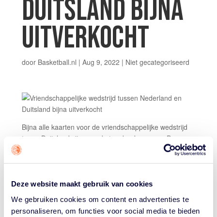
DUITSLAND BIJNA
UITVERKOCHT
door
Basketball.nl
|
Aug 9, 2022
|
Niet gecategoriseerd
Bijna alle kaarten voor de vriendschappelijke wedstrijd
tegen Duitsland zijn over de toonbank gegaan. De
vakken A, B en C zijn al volledig uitverkocht.
Duitsland beschikt over een arsenaal aan NBA-spelers.
Vier daarvan gaan mee naar EuroBasket, dat dit jaar
Deze website maakt gebruik van cookies
voor de Duitsers een thuiswedstrijd is. Een van de
We gebruiken cookies om content en advertenties te
speelsteden in de poulefase is het Duitse Keulen. De
personaliseren, om functies voor social media te bieden
knock-outfase wordt gespeeld in Berlijn.