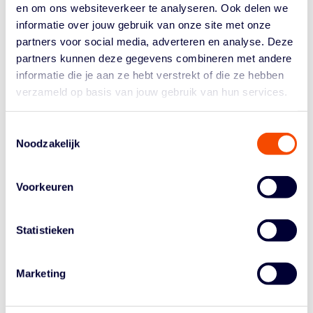
en om ons websiteverkeer te analyseren. Ook delen we
De vier NBA-spelers die Duitsland gaan representeren
informatie over jouw gebruik van onze site met onze
zijn Daniel Theis, Dennis Schröder, Moritz Wagner en
partners voor social media, adverteren en analyse. Deze
Franz Wagner. Theis is pas net hersteld van zijn
finals
partners kunnen deze gegevens combineren met andere
run
met Boston Celtics, terwijl
free agent
Schröder al
informatie die je aan ze hebt verstrekt of die ze hebben
een tijdje rust heeft. De broertjes Wagner (beide
verzameld op basis van jouw gebruik van hun services.
Orlando Magic) maken hun debuut op EuroBasket,
maar zijn wel de grote namen in de Duitse ploeg.
Toestemmingsselectie
Worthy de Jong tegenover Dennis Schröder, kan onze
Noodzakelijk
gehaaide verdediger ook deze Duitser, van nét geen 84
miljoen dollar bij de Lakers, op zijn plek zetten?
Voorkeuren
De laatste tickets zijn nog beschikbaar.
Statistieken
Marketing