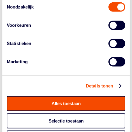
Toestemmingsselectie
oefenwedstrijd tegen de Orange Lions.
Noodzakelijk
Nederland – Spanje (27 augustus, Almere)
Voorkeuren
Juancho Hernangomez, Willy Hernangomez, Osman
Garuba, Rudy Fernandez, Sergio Lull
Statistieken
Een WK-kwalificatiewedstrijd vlak voor het EK. Door de
uitbraak van het coronavirus is het interlandschema
deze zomer anders dan anders. Doordat het zo vlak
Marketing
voor EuroBasket zit, neemt Spanje wel de volledige
ploeg mee. Onder andere Usman Garuba (Houston
Rockets) en Juancho Hernangomez (Toronto Raptors)
Details tonen
treden aan in Almere. Hernangomez stond afgelopen
jaar vooral bekend om zijn hoofrol in de Netflix-film
Hustle,
geproduceerd door niemand minder dan LeBron
Alles toestaan
James.
Hustle
werd een hit, maar of Hernangomez impact kan
gaan maken tegen Jito Kok, Olaf Schaftenaar en Mo
Selectie toestaan
Kherrazi, dat moet nog blijken.