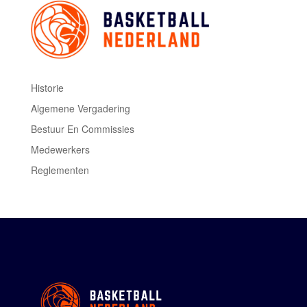
Historie
Algemene Vergadering
Bestuur En Commissies
Medewerkers
Reglementen