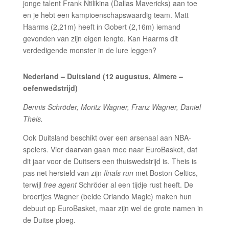
jonge talent Frank Ntilikina (Dallas Mavericks) aan toe
en je hebt een kampioenschapswaardig team. Matt
Haarms (2,21m) heeft in Gobert (2,16m) iemand
gevonden van zijn eigen lengte. Kan Haarms dit
verdedigende monster in de lure leggen?
Nederland – Duitsland (12 augustus, Almere –
oefenwedstrijd)
Dennis Schröder, Moritz Wagner, Franz Wagner, Daniel
Theis.
Ook Duitsland beschikt over een arsenaal aan NBA-
spelers. Vier daarvan gaan mee naar EuroBasket, dat
dit jaar voor de Duitsers een thuiswedstrijd is. Theis is
pas net hersteld van zijn
finals run
met Boston Celtics,
terwijl
free agent
Schröder al een tijdje rust heeft. De
broertjes Wagner (beide Orlando Magic) maken hun
debuut op EuroBasket, maar zijn wel de grote namen in
de Duitse ploeg.