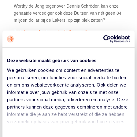
Worthy de Jong tegenover Dennis Schröder, kan onze
gehaaide verdediger ook deze Duitser, van nét geen 84
miljoen dollar bij de Lakers, op zijn plek zetten?
Tickets voor Nederland – Duitsland zijn nog
beschikbaar!
Litouwen – Nederland (19 augustus, Vilnius,
Deze website maakt gebruik van cookies
Litouwen – oefenwedstrijd)
We gebruiken cookies om content en advertenties te
Jonas Valenciunas, Domantis Sabonis.
personaliseren, om functies voor social media te bieden
Voor de laatste oefenwedstrijd in de campagne reizen
en om ons websiteverkeer te analyseren. Ook delen we
de Orange Lions af naar Litouwen. Daar wachten de
informatie over jouw gebruik van onze site met onze
Litouwse reuzen Jonas Valenciunas (New Orleans
partners voor social media, adverteren en analyse. Deze
Pelicans) en Domantis Sabonis (Sacramento Kings).
partners kunnen deze gegevens combineren met andere
Beide maakte afgelopen jaar een veelbesproken
trade
informatie die je aan ze hebt verstrekt of die ze hebben
in de NBA, maar Litouwen zijn ze altijd trouw gebleven.
verzameld op basis van jouw gebruik van hun services.
Kunnen zij als
outsider
een gooi doen naar het
Europees Kampioenschap? Eerst maar de