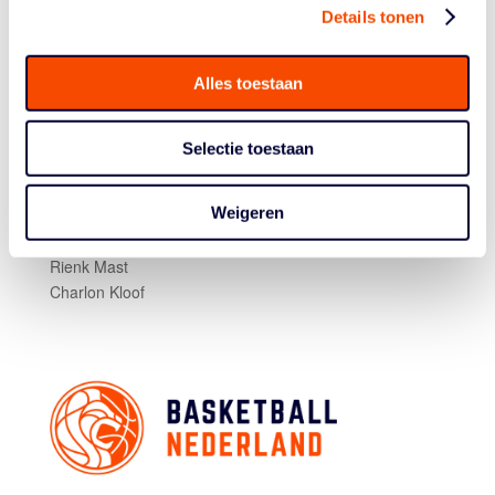
Leon Williams
Details tonen
Worthy de Jong
Marijn Ververs
Alles toestaan
Mohamed Kherrazi
Roeland Schaftenaar
Jesse Edwards
Selectie toestaan
Malevy Leons
Olaf Schaftenaar
Weigeren
Matt Haarms
Jito Kok
Rienk Mast
Charlon Kloof