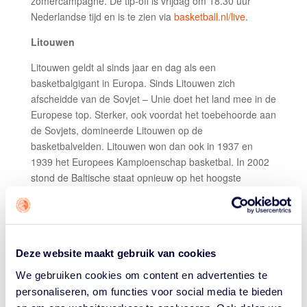
zomercampagne. De tip-off is vrijdag om 18.30 uur
Nederlandse tijd en is te zien via
basketball.nl/live
.
Litouwen
Litouwen geldt al sinds jaar en dag als een
basketbalgigant in Europa. Sinds Litouwen zich
afscheidde van de Sovjet – Unie doet het land mee in de
Europese top. Sterker, ook voordat het toebehoorde aan
de Sovjets, domineerde Litouwen op de
basketbalvelden. Litouwen won dan ook in 1937 en
1939 het Europees Kampioenschap basketbal. In 2002
stond de Baltische staat opnieuw op het hoogste
podium. Ook won het in het jaar 2000 de bronze plak op
de Olympische Spelen van Sydney.
Zoon van de grondlegger van het Litouwse basketball
Arvydas Sabonis, Domantas Sobonis (Sacramento
Deze website maakt gebruik van cookies
Kings) is een van de grote mannen bij de tegenstander
We gebruiken cookies om content en advertenties te
van de Orange Lions. In combinatie met New Orleans
personaliseren, om functies voor social media te bieden
Pelicans-center Jonas Valenciunas heeft de ploeg een