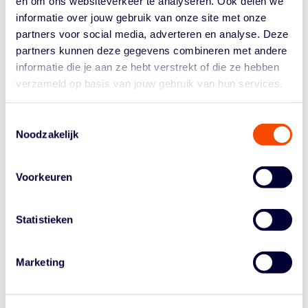
en om ons websiteverkeer te analyseren. Ook delen we
front court
om jaloers op te zijn.
informatie over jouw gebruik van onze site met onze
Selectie Nederland
partners voor social media, adverteren en analyse. Deze
partners kunnen deze gegevens combineren met andere
Binnen de selectiegroep van Nederland zijn aan aantal
informatie die je aan ze hebt verstrekt of die ze hebben
wijzigingen aangebracht. Zo staan Kai Edwards, Luuk
verzameld op basis van jouw gebruik van hun services.
van Bree, Boy van Vliet, Dylan van Eyck en Quinten Post
nu op de reservelijst.
Van Eyck en Post zijn ook al
vertrokken
naar hun team om daar aan de
Toestemmingsselectie
Noodzakelijk
voorbereiding op het seizoen te beginnen.
Shane Hammink reist niet mee naar Litouwen. Hij sluit
weer aan zodra de ploeg terug is op Nederlandse
Voorkeuren
bodem.
Toegevoegd aan de selectie zijn Rienk Mast, Malevy
Statistieken
Leons en Jesse Edwards. Zij maken de lijst van dertien
namen compleet.
Marketing
SELECTIE ORANGE LIONS
Keye van der Vuurst de Vries