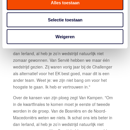
maar we moeten wat meer waarde aan balbezit
Alles toestaan
hechten, vooral onder druk. Daarin kunnen we slimmer
zijn. Maar dat is mijn persoonlijke mening."
Selectie toestaan
Over de kansen van zijn ploeg zegt Van Kampen. "Om
in de kwartfinales te komen moet je eerste of tweede
Weigeren
worden in de groep. Van de Bosniërs en de Noord-
Macedoniërs weten we niets. Ik schat ons iets beter in
dan Ierland, al heb je zo’n wedstrijd natuurlijk niet
zomaar gewonnen. Van Servië hebben we maar één
wedstrijd gezien. Zij waren vorig jaar bij de Challenger
als alternatief voor het EK best goed, maar dit is een
ander team. Weet je: we zijn niet bang om voor het
hoogste te gaan. Ik heb er vertrouwen in."
Over de kansen van zijn ploeg zegt Van Kampen. "Om
in de kwartfinales te komen moet je eerste of tweede
worden in de groep. Van de Bosniërs en de Noord-
Macedoniërs weten we niets. Ik schat ons iets beter in
dan Ierland, al heb je zo’n wedstrijd natuurlijk niet