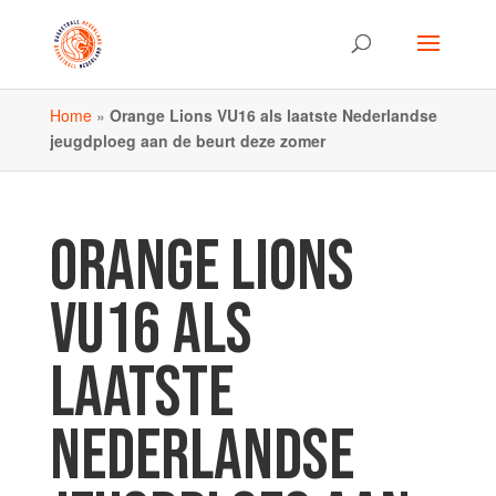
Home
»
Orange Lions VU16 als laatste Nederlandse
jeugdploeg aan de beurt deze zomer
ORANGE LIONS
VU16 ALS
LAATSTE
NEDERLANDSE