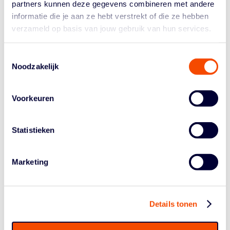
geoefend, een A-Land. Van Tsjechië, dat ook in de A-
partners kunnen deze gegevens combineren met andere
divisie uitkomt, hebben we twee keer nipt verloren en
informatie die je aan ze hebt verstrekt of die ze hebben
van A-land Denemarken zelfs twee keer ruim
verzameld op basis van jouw gebruik van hun services.
gewonnen. In ons streven om van de groep een hecht
team van te maken was er gedurende de voorbereiding
Toestemmingsselectie
duidelijk progressie zichtbaar. We zijn geen team dat op
Noodzakelijk
één of twee speelsters kan leunen, zo goed zijn we niet.
We zullen het samen moeten doen als team, iedereen
zal z'n ego op zij moeten zetten."
Voorkeuren
De bondscoach realiseert zich terdege dat, net als de
Orange Lions VU20 en VU18 bij hun EK's, zijn
Statistieken
speelsters veel druk op de bal zullen ondervinden. "De
turnovers beperken, dat is absoluut een aandachtspunt
Marketing
geweest en dat blijft het. In het begin van de
voorbereiding leden we veertig keer balverlies per
wedstrijd, aan het einde nog maar de helft. We hebben
daar als staf veel aandacht aan besteed. Het is iets dat
Details tonen
je wel vaker bij onze nationale jeugdselecties ziet. Noem
het naïviteit. We hebben het talent, kunnen fysiek mee,