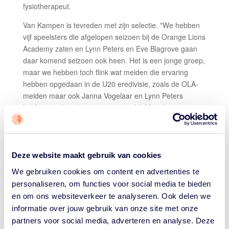
fysiotherapeut.
Van Kampen is tevreden met zijn selectie. "We hebben
vijf speelsters die afgelopen seizoen bij de Orange Lions
Academy zaten en Lynn Peters en Eve Blagrove gaan
daar komend seizoen ook heen. Het is een jonge groep,
maar we hebben toch flink wat meiden die ervaring
hebben opgedaan in de U20 eredivisie, zoals de OLA-
meiden maar ook Janna Vogelaar en Lynn Peters
hebben veel op dat niveau gespeeld. Meerdere van
deze meiden hebben ook de finale van het U20
kampioenschap gespeeld, gunstig voor ons. Voor een
EK U16 scheelt dat, net als het feit dat die vijf OLA-
meiden veel met elkaar hebben gespeeld. Die hebben al
Deze website maakt gebruik van cookies
een bepaalde
chemistry
met elkaar."
We gebruiken cookies om content en advertenties te
personaliseren, om functies voor social media te bieden
Ook over de voorbereiding van zijn team is Van Kampen
en om ons websiteverkeer te analyseren. Ook delen we
te spreken. "We hebben kunnen doen wat we wilden
doen en zijn naar Luxemburg, Tsjechië en Denemarken
informatie over jouw gebruik van onze site met onze
geweest. In Luxemburg hebben we tegen Portugal
partners voor social media, adverteren en analyse. Deze