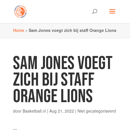
Home
»
Sam Jones voegt zich bij staff Orange Lions
SAM JONES VOEGT
ZICH BIJ STAFF
ORANGE LIONS
door
Basketball.nl
|
Aug 21, 2022
|
Niet gecategoriseerd