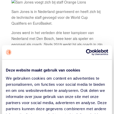
Sam Jones is in Nederland gearriveerd en heeft zich bij
de technische staff gevoegd voor de World Cup
Qualifiers en EuroBasket.
Jones werd in het verleden drie keer kampioen van
Nederland met Den Bosch, twee keer als speler en
eenmaal als coach. Sinds 2019 werkt hij als coach in zijn
geboorteland Amerika, waar hij eerst drie seizoenen
assistent-coach was bij Canton Charge, het
ontwikkelingsteam van NBA-organisatie Cleveland
Cavaliers in de G-League. Daar kreeg hij ook de functie
Deze website maakt gebruik van cookies
van player
development
coördinator toebedeeld. Dit
We gebruiken cookies om content en advertenties te
seizoen is de 43-jarige Jones overgestapt naar het
personaliseren, om functies voor social media te bieden
Amerikaanse universiteitsbasketbal. Hij is nu assistent-
en om ons websiteverkeer te analyseren. Ook delen we
coach bij Colorado State University.
informatie over jouw gebruik van onze site met onze
Jones en zijn familie verblijven de komende periode in
partners voor social media, adverteren en analyse. Deze
een vakantiewoning die mede mogelijk is gemaakt door
partners kunnen deze gegevens combineren met andere
Europarcs.