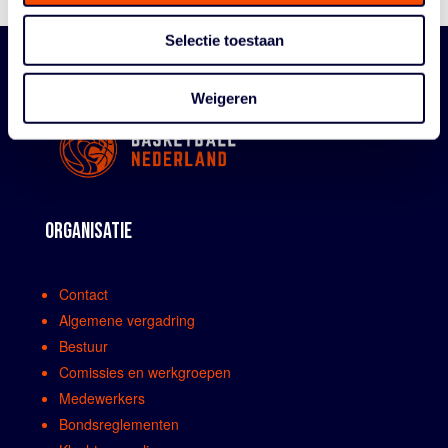
Selectie toestaan
Weigeren
ORGANISATIE
Contact
Algemene vergadring
Bestuur
Comissies en werkgroepen
Medewerkers
Bondsreglementen