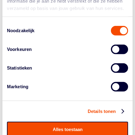
informatie die je aan ze hebt verstrekt of die ze hebben
verzameld op basis van jouw gebruik van hun services.
Woensdag spelen de Orange Lions voor WK-kwalificatie
uit tegen Georgië, drie dagen later op
zaterdag volgt de
thuiswedstrijd tegen Spanje.
Toestemmingsselectie
Noodzakelijk
Voorkeuren
Statistieken
Historie
Marketing
Algemene Vergadering
Bestuur En Commissies
Details tonen
Medewerkers
Reglementen
Alles toestaan