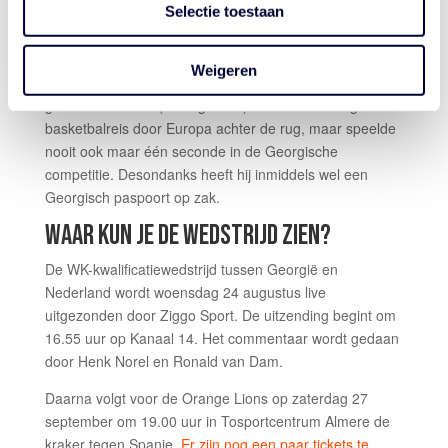
Selectie toestaan
2012 t/m 2014 in totaal 45 duels speelde voor de
Brooklyn Nets en Chicago Bulls. Na twee seizoenen bij
de Russische topclub CSKA Moskou gaat hij komend
Weigeren
seizoen in Italië bij Bologna aan de slag. De 36-jarige
guard McFadden (nooit gedraft) heeft al een lange
basketbalreis door Europa achter de rug, maar speelde
nooit ook maar één seconde in de Georgische
competitie. Desondanks heeft hij inmiddels wel een
Georgisch paspoort op zak.
WAAR KUN JE DE WEDSTRIJD ZIEN?
De WK-kwalificatiewedstrijd tussen Georgië en
Nederland wordt woensdag 24 augustus live
uitgezonden door Ziggo Sport. De uitzending begint om
16.55 uur op Kanaal 14. Het commentaar wordt gedaan
door Henk Norel en Ronald van Dam.
Daarna volgt voor de Orange Lions op zaterdag 27
september om 19.00 uur in Tosportcentrum Almere de
kraker tegen Spanje.
Er zijn nog een paar tickets te