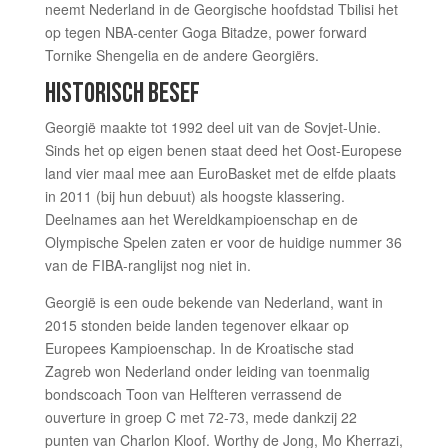
neemt Nederland in de Georgische hoofdstad Tbilisi het
op tegen NBA-center Goga Bitadze, power forward
Tornike Shengelia en de andere Georgiërs.
HISTORISCH BESEF
Georgië maakte tot 1992 deel uit van de Sovjet-Unie.
Sinds het op eigen benen staat deed het Oost-Europese
land vier maal mee aan EuroBasket met de elfde plaats
in 2011 (bij hun debuut) als hoogste klassering.
Deelnames aan het Wereldkampioenschap en de
Olympische Spelen zaten er voor de huidige nummer 36
van de FIBA-ranglijst nog niet in.
Georgië is een oude bekende van Nederland, want in
2015 stonden beide landen tegenover elkaar op
Europees Kampioenschap. In de Kroatische stad
Zagreb won Nederland onder leiding van toenmalig
bondscoach Toon van Helfteren verrassend de
ouverture in groep C met 72-73, mede dankzij 22
punten van Charlon Kloof. Worthy de Jong, Mo Kherrazi,