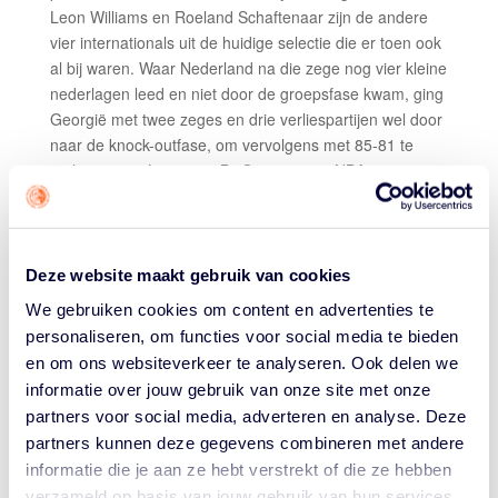
Leon Williams en Roeland Schaftenaar zijn de andere
vier internationals uit de huidige selectie die er toen ook
al bij waren. Waar Nederland na die zege nog vier kleine
nederlagen leed en niet door de groepsfase kwam, ging
Georgië met twee zeges en drie verliespartijen wel door
naar de knock-outfase, om vervolgens met 85-81 te
verliezen van Litouwen. Bij Georgië was NBA-center
Zaza Pachulia destijds de grote blikvanger
HOE DEED GEORGIË HET TOT NU TOE?
Georgië eindigde in de eerste fase van de WK-
Deze website maakt gebruik van cookies
kwalificatie met vier zeges en twee nederlagen keurig op
We gebruiken cookies om content en advertenties te
de tweede plek in groep G achter Spanje en neemt
personaliseren, om functies voor social media te bieden
derhalve twee overwinningen mee naar groep L, waar
en om ons websiteverkeer te analyseren. Ook delen we
verder Spanje, Oekraïne, Italië, IJsland en Nederland in
informatie over jouw gebruik van onze site met onze
zitten. De bovenste drie kwalificeren zich voor de FIBA
partners voor social media, adverteren en analyse. Deze
World Cup 2023. De uitgangspositie van Nederland met
partners kunnen deze gegevens combineren met andere
een 0-4 record is weinig rooskleurig.
informatie die je aan ze hebt verstrekt of die ze hebben
OP WIE MOETEN WE LETTEN?
verzameld op basis van jouw gebruik van hun services.