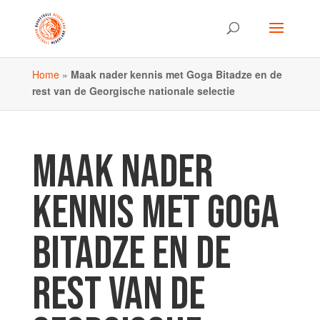
Home
»
Maak nader kennis met Goga Bitadze en de
rest van de Georgische nationale selectie
MAAK NADER
KENNIS MET GOGA
BITADZE EN DE
REST VAN DE