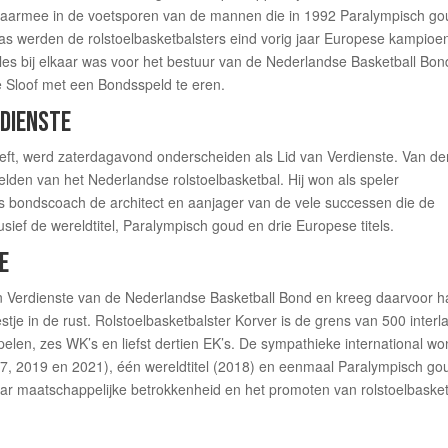
daarmee in de voetsporen van de mannen die in 1992 Paralympisch go
as werden de rolstoelbasketbalsters eind vorig jaar Europese kampioe
alles bij elkaar was voor het bestuur van de Nederlandse Basketball Bon
e Sloof met een Bondsspeld te eren.
RDIENSTE
eeft, werd zaterdagavond onderscheiden als Lid van Verdienste. Van de
elden van het Nederlandse rolstoelbasketbal. Hij won als speler
ls bondscoach de architect en aanjager van de vele successen die de
sief de wereldtitel, Paralympisch goud en drie Europese titels.
E
n Verdienste van de Nederlandse Basketball Bond en kreeg daarvoor h
estje in de rust. Rolstoelbasketbalster Korver is de grens van 500 interl
en, zes WK’s en liefst dertien EK’s. De sympathieke international wo
2017, 2019 en 2021), één wereldtitel (2018) en eenmaal Paralympisch go
haar maatschappelijke betrokkenheid en het promoten van rolstoelbaske