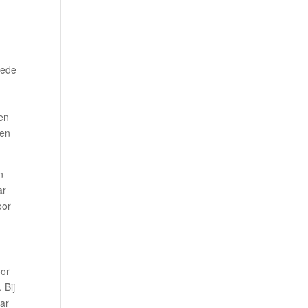
oede
gen
den
n
ar
oor
oor
 Bij
aar