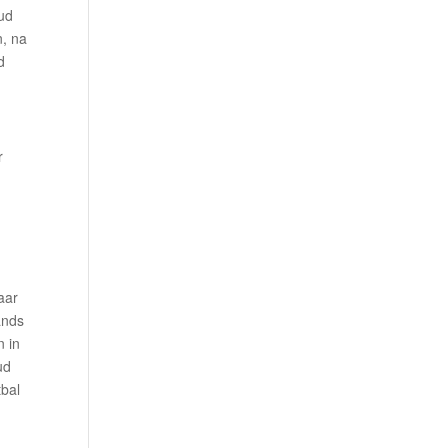
ud
n, na
d
r
aar
ands
n in
ud
tbal