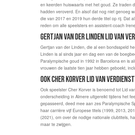
en keerden huiswaarts met het goud. Ze traden 
hadden veroverd. En alsof dat nog niet genoeg w
die van 2017 en 2019 hun derde titel op rij. Dat 
reden om alle speelsters en assistent-coach Iren
GERTJAN VAN DER LINDEN LID VAN VE
Gertjan van der Linden, die al een bondsspeld h
Linden is al sinds jaar en dag een van de boegbe
Paralympische goud in 1992 in Barcelona en is a
vrouwen de laatste tien jaar hebben geboekt, inclu
OOK CHER KORVER LID VAN VERDIENST
Ook speelster Cher Korver is benoemd tot Lid va
onderscheiding in Almere uitgereikt tijdens het fe
gepasseerd, deed mee aan zes Paralympische Spel
haar carrière vijf Europese titels (1999, 2013, 
(2021), om over de nodige nationale clubtitels, 
maar te zwijgen.