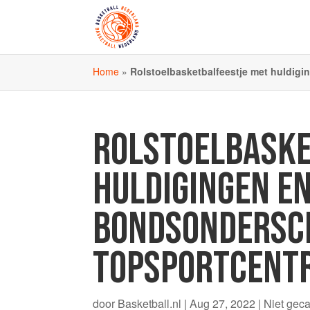
Home
»
Rolstoelbasketbalfeestje met huldig
ROLSTOELBASKE
HULDIGINGEN E
BONDSONDERSCH
TOPSPORTCENT
door
Basketball.nl
|
Aug 27, 2022
|
Niet gec