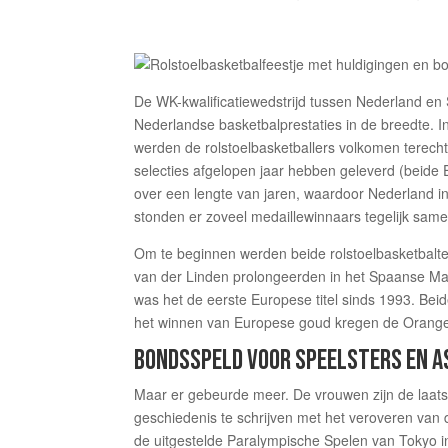
De WK-kwalificatiewedstrijd tussen Nederland en
Nederlandse basketbalprestaties in de breedte. I
werden de rolstoelbasketballers volkomen terecht 
selecties afgelopen jaar hebben geleverd (beide
over een lengte van jaren, waardoor Nederland in
stonden er zoveel medaillewinnaars tegelijk sam
Om te beginnen werden beide rolstoelbasketbal
van der Linden prolongeerden in het Spaanse Ma
was het de eerste Europese titel sinds 1993. Bei
het winnen van Europese goud kregen de Orange 
BONDSSPELD VOOR SPEELSTERS EN A
Maar er gebeurde meer. De vrouwen zijn de laat
geschiedenis te schrijven met het veroveren van d
de uitgestelde Paralympische Spelen van Tokyo 