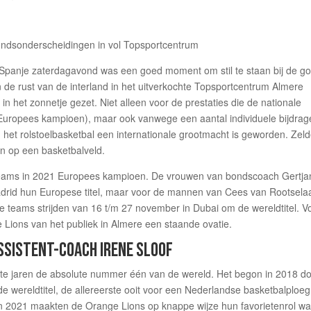
 Spanje zaterdagavond was een goed moment om stil te staan bij de g
n de rust van de interland in het uitverkochte Topsportcentrum Almere
in het zonnetje gezet. Niet alleen voor de prestaties die de nationale
 Europees kampioen), maar ook vanwege een aantal individuele bijdra
 het rolstoelbasketbal een internationale grootmacht is geworden. Zel
en op een basketbalveld.
teams in 2021 Europees kampioen. De vrouwen van bondscoach Gertja
drid hun Europese titel, maar voor de mannen van Cees van Rootsela
de teams strijden van 16 t/m 27 november in Dubai om de wereldtitel. V
Lions van het publiek in Almere een staande ovatie.
SSISTENT-COACH IRENE SLOOF
ste jaren de absolute nummer één van de wereld. Het begon in 2018 d
e wereldtitel, de allereerste ooit voor een Nederlandse basketbalploeg.
in 2021 maakten de Orange Lions op knappe wijze hun favorietenrol w