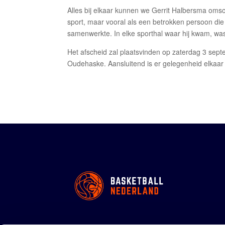
Alles bij elkaar kunnen we Gerrit Halbersma omsc
sport, maar vooral als een betrokken persoon die 
samenwerkte. In elke sporthal waar hij kwam, wa
Het afscheid zal plaatsvinden op zaterdag 3 sep
Oudehaske. Aansluitend is er gelegenheid elkaar