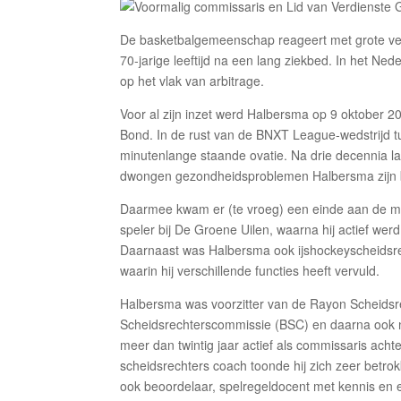
De basketbalgemeenschap reageert met grote ver
70-jarige leeftijd na een lang ziekbed. In het N
op het vlak van arbitrage.
Voor al zijn inzet werd Halbersma op 9 oktober 
Bond. In de rust van de BNXT League-wedstrijd 
minutenlange staande ovatie. Na drie decennia lang
dwongen gezondheidsproblemen Halbersma zijn bas
Daarmee kwam er (te vroeg) een einde aan de moo
speler bij De Groene Uilen, waarna hij actief werd
Daarnaast was Halbersma ook ijshockeyscheidsrech
waarin hij verschillende functies heeft vervuld.
Halbersma was voorzitter van de Rayon Scheidsr
Scheidsrechterscommissie (BSC) en daarna ook n
meer dan twintig jaar actief als commissaris achte
scheidsrechters coach toonde hij zich zeer betrok
ook beoordelaar, spelregeldocent met kennis en ee