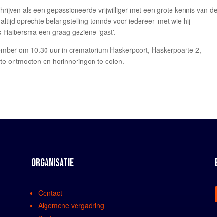
hrijven als een gepassioneerde vrijwilliger met een grote kennis van d
altijd oprechte belangstelling tonnde voor iedereen met wie hij
s Halbersma een graag geziene ‘gast’.
tember om 10.30 uur in crematorium Haskerpoort, Haskerpoarte 2,
 te ontmoeten en herinneringen te delen.
ORGANISATIE
Contact
Algemene vergadring