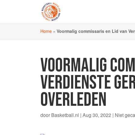
Home
»
Voormalig commissaris en Lid van Ver
VOORMALIG COM
VERDIENSTE GE
OVERLEDEN
door
Basketball.nl
|
Aug 30, 2022
|
Niet gec