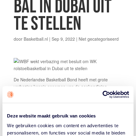
BAL IN DUBAI UIT
TE STELLEN
door
Basketball.nl
|
Sep 9, 2022
|
Niet gecategoriseerd
De Nederlandse Basketball Bond heeft met grote
verbazing kennis genomen van de aankondiging
vandaag van de International Wheelchair Basketball
Federation (IWBF) om het Wereldkampioenschap
rolstoelbasketbal in Dubai tot nader orde uit te stellen.
Deze beslissing betekent een forse aanslag op de
Deze website maakt gebruik van cookies
voorbereidingen van de nationale selecties, die
We gebruiken cookies om content en advertenties te
regerend Paralympisch, wereld- en Europees kampioen
personaliseren, om functies voor social media te bieden
bij de vrouwen en Europees kampioen bij de mannen