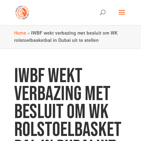
Home
»
IWBF wekt verbazing met besluit om WK
rolstoelbasketbal in Dubai uit te stellen
IWBF WEKT
VERBAZING MET
BESLUIT OM WK
ROLSTOELBASKET