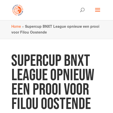
Home
»
Supercup BNXT League opnieuw een prooi
voor Filou Oostende
SUPERCUP BNXT
LEAGUE OPNIEUW
EEN PROOI VOOR
FILOU OOSTENDE