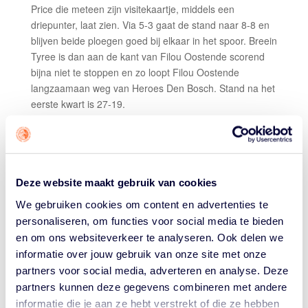
Price die meteen zijn visitekaartje, middels een
driepunter, laat zien. Via 5-3 gaat de stand naar 8-8 en
blijven beide ploegen goed bij elkaar in het spoor. Breein
Tyree is dan aan de kant van Filou Oostende scorend
bijna niet te stoppen en zo loopt Filou Oostende
langzaamaan weg van Heroes Den Bosch. Stand na het
eerste kwart is 27-19.
Keye van der Vuurst de Vries opent het tweede kwart
voor Filou Oostende. Djordjevic laat zich even later
scorend ook weer gelden en zet de stand op 36-23. Na
vrije worpen van Chris-Ebou Ndow en Price is de stand
Deze website maakt gebruik van cookies
38-27. De coaches aan beide kanten winden zich dan
We gebruiken cookies om content en advertenties te
om de beurt op over de beslissingen van het arbitrale
personaliseren, om functies voor social media te bieden
trio. Dario Gjergja loopt eerst tegen een technische fout
en om ons websiteverkeer te analyseren. Ook delen we
aan, even later krijgt ook Erik Braal een technische fout
informatie over jouw gebruik van onze site met onze
vanwege aanmerkingen op de leiding. Filou Oostende
partners voor social media, adverteren en analyse. Deze
blijft de betere van de twee ploegen en loopt naar 46-
28. Vlak voor de rust loopt Price dan tegen zijn derde
partners kunnen deze gegevens combineren met andere
fout aan en kan Tyree met zijn 14e punt de stand op 48-
informatie die je aan ze hebt verstrekt of die ze hebben