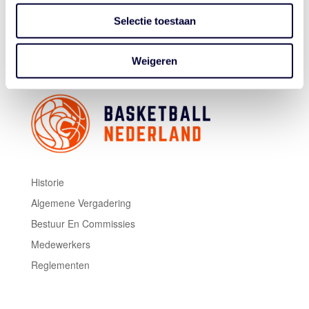
Topscorer aan de kant van Filou Oostende was Breein
Selectie toestaan
Tyree met 35 punten, bij Heroes Den Bosch kwam
Chris-Ebou Ndow tot 26 punten.
Weigeren
Historie
Algemene Vergadering
Bestuur En Commissies
Medewerkers
Reglementen