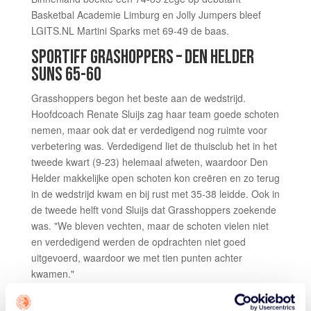
Basketbal Academie Limburg en Jolly Jumpers bleef
LGITS.NL Martini Sparks met 69-49 de baas.
SPORTIFF GRASHOPPERS – DEN HELDER
SUNS 65-60
Grasshoppers begon het beste aan de wedstrijd.
Hoofdcoach Renate Sluijs zag haar team goede schoten
nemen, maar ook dat er verdedigend nog ruimte voor
verbetering was. Verdedigend liet de thuisclub het in het
tweede kwart (9-23) helemaal afweten, waardoor Den
Helder makkelijke open schoten kon creëren en zo terug
in de wedstrijd kwam en bij rust met 35-38 leidde. Ook in
de tweede helft vond Sluijs dat Grasshoppers zoekende
was. "We bleven vechten, maar de schoten vielen niet
en verdedigend werden de opdrachten niet goed
uitgevoerd, waardoor we met tien punten achter
kwamen."
In het vierde kwart viel de wedstrijd alsnog de kant van
de kersverse winnaar van de Supercup op. Sluijs: "Door