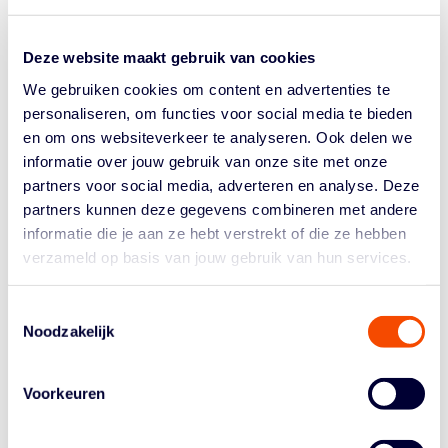
meer pressie op de bal en goede verdedigen, kwamen
de Suns tot moeilijkere schoten. Bij ons keerde het
Deze website maakt gebruik van cookies
geloof terug, wat resulteerde in betere beslissingen in
de aanval, waardoor we uiteindelijk ook de wedstrijd
We gebruiken cookies om content en advertenties te
hebben gewonnen."
personaliseren, om functies voor social media te bieden
Collega Mario Bennes van Den Helder weet de
en om ons websiteverkeer te analyseren. Ook delen we
nederlaag aan een matig eerste kwart en slordig vierde
informatie over jouw gebruik van onze site met onze
kwart. "We hadden in het laatste kwart te veel balverlies
partners voor social media, adverteren en analyse. Deze
en een aantal denkfouten zorgde er voor dat
partners kunnen deze gegevens combineren met andere
Grasshoppers terug in de wedstrijd kon komen. Met nog
informatie die je aan ze hebt verstrekt of die ze hebben
anderhalve minuut was het 60-60, maar we verliezen 'm
verzameld op basis van jouw gebruik van hun services.
alsnog."
Lotte van Kruistum was met 17 punten topscorer bij
Toestemmingsselectie
Grasshoppers. Bij Den Helder was Janiek van Veen
Noodzakelijk
goed voor 17 punten.
LEKDETEC.NL – TOPKIP LIONS 68-60
Voorkeuren
De bezoeksters heeft de beste start, mede dankzij een
agressieve verdediging, waardoor Lekdetec.nl is