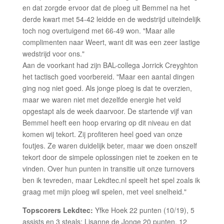
en dat zorgde ervoor dat de ploeg uit Bemmel na het
derde kwart met 54-42 leidde en de wedstrijd uiteindelijk
toch nog overtuigend met 66-49 won. "Maar alle
complimenten naar Weert, want dit was een zeer lastige
wedstrijd voor ons."
Aan de voorkant had zijn BAL-collega Jorrick Creyghton
het tactisch goed voorbereid. "Maar een aantal dingen
ging nog niet goed. Als jonge ploeg is dat te overzien,
maar we waren niet met dezelfde energie het veld
opgestapt als de week daarvoor. De startende vijf van
Bemmel heeft een hoop ervaring op dit niveau en dat
komen wij tekort. Zij profiteren heel goed van onze
foutjes. Ze waren duidelijk beter, maar we doen onszelf
tekort door de simpele oplossingen niet te zoeken en te
vinden. Over hun punten in transitie uit onze turnovers
ben ik tevreden, maar Lekdtec.nl speelt het spel zoals ik
graag met mijn ploeg wil spelen, met veel snelheid."
Topscorers Lekdtec:
Yfke Hoek 22 punten (10/19), 5
assists en 3 steals; Lisanne de Jonge 20 punten, 12