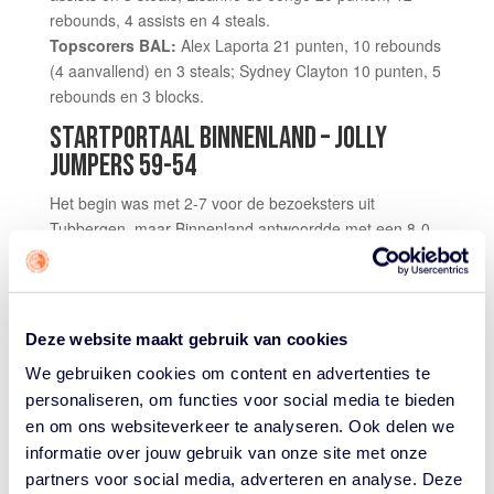
rebounds, 4 assists en 4 steals.
Topscorers BAL:
Alex Laporta 21 punten, 10 rebounds
(4 aanvallend) en 3 steals; Sydney Clayton 10 punten, 5
rebounds en 3 blocks.
STARTPORTAAL BINNENLAND – JOLLY
JUMPERS 59-54
Het begin was met 2-7 voor de bezoeksters uit
Tubbergen, maar Binnenland antwoordde met een 8-0
run en liep door naar een 21-19 voorsprong aan het
einde van het eerste kwart. In de tweede periode van
tien minuten ging het gelijk op, resulterend in een 34-34
ruststand. Een beter aanvallend Jolly Jumpers nam na
Deze website maakt gebruik van cookies
rust weer een voorsprong (34-40). Weer lukte het
We gebruiken cookies om content en advertenties te
Binnenland langszij te komen en dit keer liep de ploeg
personaliseren, om functies voor social media te bieden
van assistent-coach Remy de Wit – Joost van
en om ons websiteverkeer te analyseren. Ook delen we
Rangelrooy verbleef met de rolstoelbasketbalsters voor
informatie over jouw gebruik van onze site met onze
een oefenstage in het buitenland – door naar een 54-46
partners voor social media, adverteren en analyse. Deze
voorsprong halverwege het vierde kwart. Jolly Jumpers