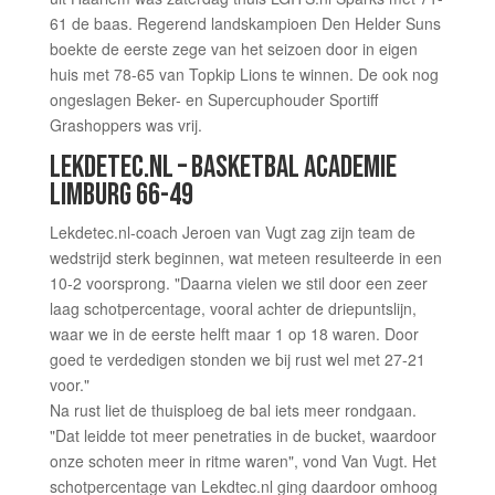
61 de baas. Regerend landskampioen Den Helder Suns
boekte de eerste zege van het seizoen door in eigen
huis met 78-65 van Topkip Lions te winnen. De ook nog
ongeslagen Beker- en Supercuphouder Sportiff
Grashoppers was vrij.
LEKDETEC.NL – BASKETBAL ACADEMIE
LIMBURG 66-49
Lekdetec.nl-coach Jeroen van Vugt zag zijn team de
wedstrijd sterk beginnen, wat meteen resulteerde in een
10-2 voorsprong. "Daarna vielen we stil door een zeer
laag schotpercentage, vooral achter de driepuntslijn,
waar we in de eerste helft maar 1 op 18 waren. Door
goed te verdedigen stonden we bij rust wel met 27-21
voor."
Na rust liet de thuisploeg de bal iets meer rondgaan.
"Dat leidde tot meer penetraties in de bucket, waardoor
onze schoten meer in ritme waren", vond Van Vugt. Het
schotpercentage van Lekdtec.nl ging daardoor omhoog