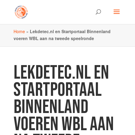
Home
»
Lekdetec.nl en Startportaal Binnenland
voeren WBL aan na tweede speelronde
LEKDETEC.NL EN
STARTPORTAAL
BINNENLAND
VOEREN WBL AAN