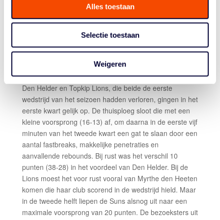
Alles toestaan
Topscorers Binnenland:
Marlou de Kleijn 17 punten, 9
rebounds en 4 assists; Jamailah Adams 18 punten en
12 rebounds.
Selectie toestaan
Topscorers Jolly Jumpers:
Marèll Glaubitz 11 punten
en 4 rebounds; Anke Rikhof 10 punten en 9 rebounds.
Weigeren
DEN HELDER SUNS – TOPKIP LIONS 78-65
Den Helder en Topkip Lions, die beide de eerste
wedstrijd van het seizoen hadden verloren, gingen in het
eerste kwart gelijk op. De thuisploeg sloot die met een
kleine voorsprong (16-13) af, om daarna in de eerste vijf
minuten van het tweede kwart een gat te slaan door een
aantal fastbreaks, makkelijke penetraties en
aanvallende rebounds. Bij rust was het verschil 10
punten (38-28) in het voordeel van Den Helder. Bij de
Lions moest het voor rust vooral van Myrthe den Heeten
komen die haar club scorend in de wedstrijd hield. Maar
in de tweede helft liepen de Suns alsnog uit naar een
maximale voorsprong van 20 punten. De bezoeksters uit