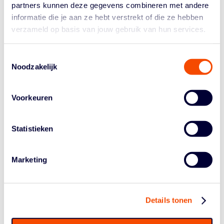
partners kunnen deze gegevens combineren met andere
probeerde in de slotfase met een press nog het tij te
keren, maar tevergeefs.
informatie die je aan ze hebt verstrekt of die ze hebben
"Eind derde kwart en begin vierde kwart hebben we de
verzameld op basis van jouw gebruik van hun services.
wedstrijd uit handen gegeven. In die fase had
Binnenland het betere van het spel", zag Martijn Bos,
Toestemmingsselectie
assistent-coach van Jolly Jumpers. "We moeten werken
Noodzakelijk
aan een constante focus, zodat we nog stabieler gaan
spelen. We laten 25 tot 30 minuten goed spel zien.
Verdedigend moeten we dingen sneller herkennen en
Voorkeuren
positioneel beter gaan staan, wat meer rebounds zal
opleveren. Daar gaan we mee aan de slag."
Statistieken
Remy de Wit: "We speelde verdedigend een goede
wedstrijd. Aanvallend misten we vooral veel open
driepunters. Dat kan de volgende wedstrijden alleen
Marketing
maar beter gaan. We brengen momenteel veel
speelsters op het veld dus onze rotatie wordt steeds
groter en dat gaat ons straks helpen. Uiteindelijk winnen
Details tonen
we en dat is wat telt richting de wedstrijd van komende
woensdag tegen Triple Threat."