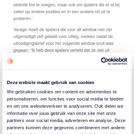
selectie toe te voegen, maar ook om spelers die er al bij
zaten op andere posities en in een andere rol uit te
proberen.”
Varagic heeft de spelers die voor dit window niet zijn
uitgenodigd zelf gebeld voor uitleg, meteen nadat de
uitnodigingsbrief voor het volgende window eruit was
gegaan. “Ik heb deze spelers verteld dat ze niet uit
beeld zijn bij het Nederlands team, maar dat we voor de
laatste twee windows van deze WK-kwalificatie bewust
een andere keuze maken. Daarna is het aan de nieuwe
coach om te bepalen met welke spelers aan de
Deze website maakt gebruik van cookies
kwalificatie voor het volgende Europees Kampioenschap
wordt begonnen. Het zou mooi zijn als de volgende twee
We gebruiken cookies om content en advertenties te
windows twee of drie namen oplevert die een
personaliseren, om functies voor social media te bieden
belangrijke rol kunnen gaan spelen in de toekomst van
en om ons websiteverkeer te analyseren. Ook delen we
de Orange Lions. Daarnaast zie ik Yannick Franke en
informatie over jouw gebruik van onze site met onze
Keye van der Vuurst de Vries (foto hieronder) als de
partners voor social media, adverteren en analyse. Deze
nieuwe leiders van het Nederlands team. Ik hoop dat ze
partners kunnen deze gegevens combineren met andere
die rol met verve op gaan pakken.”