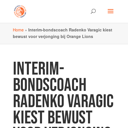
Home
»
Interim-bondscoach Radenko Varagic kiest
bewust voor verjonging bij Orange Lions
INTERIM-
BONDSCOACH
RADENKO VARAGIC
KIEST BEWUST