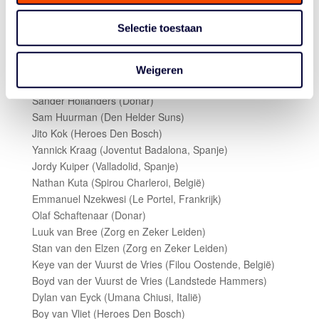
Willem Brandwijk (Donar)
Kai Edwards (Melilla, Spanje)
Selectie toestaan
Yannick Franke (PAOK Thessaloniki, Griekenland)
Lagio Grantsaan (Heroes Den Bosch)
Matt Haarms (Fraport Skyliners, Duitsland)
Weigeren
Keime Helfrich (Heroes Den Bosch)
Sander Hollanders (Donar)
Sam Huurman (Den Helder Suns)
Jito Kok (Heroes Den Bosch)
Yannick Kraag (Joventut Badalona, Spanje)
Jordy Kuiper (Valladolid, Spanje)
Nathan Kuta (Spirou Charleroi, België)
Emmanuel Nzekwesi (Le Portel, Frankrijk)
Olaf Schaftenaar (Donar)
Luuk van Bree (Zorg en Zeker Leiden)
Stan van den Elzen (Zorg en Zeker Leiden)
Keye van der Vuurst de Vries (Filou Oostende, België)
Boyd van der Vuurst de Vries (Landstede Hammers)
Dylan van Eyck (Umana Chiusi, Italië)
Boy van Vliet (Heroes Den Bosch)