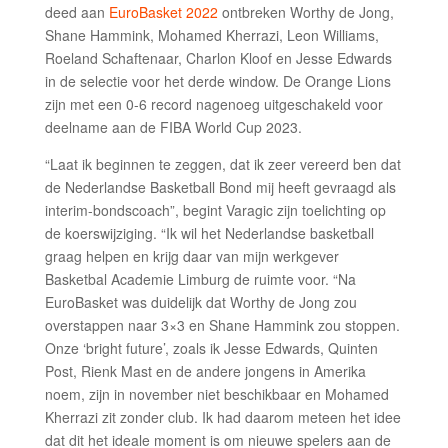
deed aan
EuroBasket 2022
ontbreken Worthy de Jong,
Shane Hammink, Mohamed Kherrazi, Leon Williams,
Roeland Schaftenaar, Charlon Kloof en Jesse Edwards
in de selectie voor het derde window. De Orange Lions
zijn met een 0-6 record nagenoeg uitgeschakeld voor
deelname aan de FIBA World Cup 2023.
“Laat ik beginnen te zeggen, dat ik zeer vereerd ben dat
de Nederlandse Basketball Bond mij heeft gevraagd als
interim-bondscoach”, begint Varagic zijn toelichting op
de koerswijziging. “Ik wil het Nederlandse basketball
graag helpen en krijg daar van mijn werkgever
Basketbal Academie Limburg de ruimte voor. “Na
EuroBasket was duidelijk dat Worthy de Jong zou
overstappen naar 3×3 en Shane Hammink zou stoppen.
Onze ‘bright future’, zoals ik Jesse Edwards, Quinten
Post, Rienk Mast en de andere jongens in Amerika
noem, zijn in november niet beschikbaar en Mohamed
Kherrazi zit zonder club. Ik had daarom meteen het idee
dat dit het ideale moment is om nieuwe spelers aan de