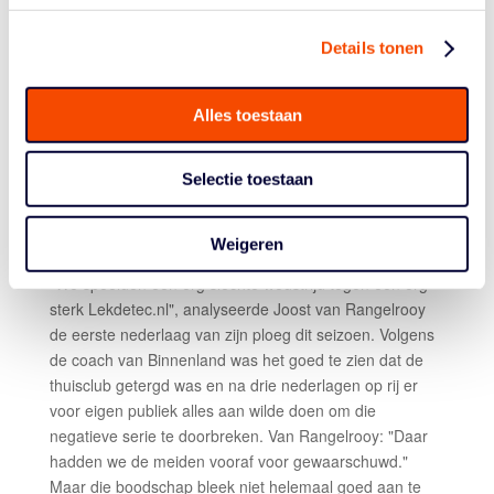
vierde kwart viel bij de Suns Noa Lewakabessy (9
punten) nog op met een aantal scores op rij aan het
Details tonen
einde van de wedstrijd.
Topscorer Sparks:
Sydney Clayton 17 punten.
Alles toestaan
Topscorers Den Helder:
Kelsi Lidge 19 punten (8/13),
3 op 4 driepunters, 7 rebounds en 3 assists; Kiki Fleuren
16 punten, 4 op 12 driepunters, 6 assists en 4 steals.
Selectie toestaan
LEKDETEC.NL – STARTPORTAAL
BINNENLAND 79-66
Weigeren
"We speelden een erg slechte wedstrijd tegen een erg
sterk Lekdetec.nl", analyseerde Joost van Rangelrooy
de eerste nederlaag van zijn ploeg dit seizoen. Volgens
de coach van Binnenland was het goed te zien dat de
thuisclub getergd was en na drie nederlagen op rij er
voor eigen publiek alles aan wilde doen om die
negatieve serie te doorbreken. Van Rangelrooy: "Daar
hadden we de meiden vooraf voor gewaarschuwd."
Maar die boodschap bleek niet helemaal goed aan te