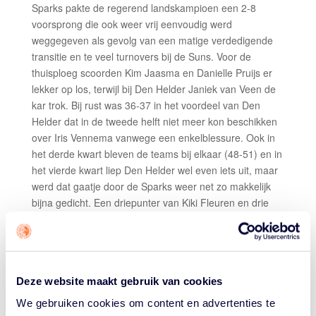
Sparks pakte de regerend landskampioen een 2-8
voorsprong die ook weer vrij eenvoudig werd
weggegeven als gevolg van een matige verdedigende
transitie en te veel turnovers bij de Suns. Voor de
thuisploeg scoorden Kim Jaasma en Danielle Pruijs er
lekker op los, terwijl bij Den Helder Janiek van Veen de
kar trok. Bij rust was 36-37 in het voordeel van Den
Helder dat in de tweede helft niet meer kon beschikken
over Iris Vennema vanwege een enkelblessure. Ook in
het derde kwart bleven de teams bij elkaar (48-51) en in
het vierde kwart liep Den Helder wel even iets uit, maar
werd dat gaatje door de Sparks weer net zo makkelijk
bijna gedicht. Een driepunter van Kiki Fleuren en drie
rake vrije worpen op rij van Amber Lewakabessy en
Leonie Plagmeijer beslisten de wedstrijd in het voordeel
van de Suns.
Topscorers Den Helder:
Kiki Fleuren 25 punten, 4 op
Deze website maakt gebruik van cookies
11 driepunters en 7 op 8 vrije worpen; Janiek van Veen
We gebruiken cookies om content en advertenties te
22 punten (7/13), 3 op 6 driepunters , 8 rebounds, 4