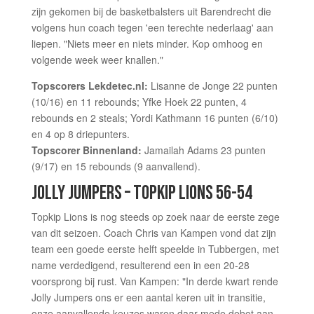
zijn gekomen bij de basketbalsters uit Barendrecht die
volgens hun coach tegen 'een terechte nederlaag' aan
liepen. "Niets meer en niets minder. Kop omhoog en
volgende week weer knallen."
Topscorers Lekdetec.nl:
Lisanne de Jonge 22 punten
(10/16) en 11 rebounds; Yfke Hoek 22 punten, 4
rebounds en 2 steals; Yordi Kathmann 16 punten (6/10)
en 4 op 8 driepunters.
Topscorer Binnenland:
Jamailah Adams 23 punten
(9/17) en 15 rebounds (9 aanvallend).
JOLLY JUMPERS – TOPKIP LIONS 56-54
Topkip Lions is nog steeds op zoek naar de eerste zege
van dit seizoen. Coach Chris van Kampen vond dat zijn
team een goede eerste helft speelde in Tubbergen, met
name verdedigend, resulterend een in een 20-28
voorsprong bij rust. Van Kampen: "In derde kwart rende
Jolly Jumpers ons er een aantal keren uit in transitie,
onze aanvallende keuzes waren daar mede debet aan.