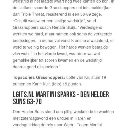
wedstrijd in het laatste kwart nog twee kanten op kon. In
de slotfase scoorde Grasshoppers net iets makkelijker
dan Triple Threat, resulterend in een 56-69 zege.
“Ook dit was weer een lastige wedstrijd”, vond
Grasshoppers-coach Renate Sluijs. “Verdedigend
werkten we hard, maar namen ook soms de verkeerde
beslissingen. In de aanval vond ik ons te afwachtend, er
werd te weinig bewogen. Het harde werken betaalde
zich wel uit in het vierde kwart, waardoor we wat
gemakkelijker tot scoren kwamen en de wedstrijd
daarna goed uitspeelden.”
Topscorers Grasshoppers:
Lotte van Kruistum 19
punten en Karin Kuijt (foto) 15 punten.
LGITS.NL MARTINI SPARKS – DEN HELDER
SUNS 63-70
Den Helder Suns stond een pittig weekeinde te wachten
met zaterdagavond een uitduel in Haren en
zondagmiddag de reis naar Weert. Tegen Martini