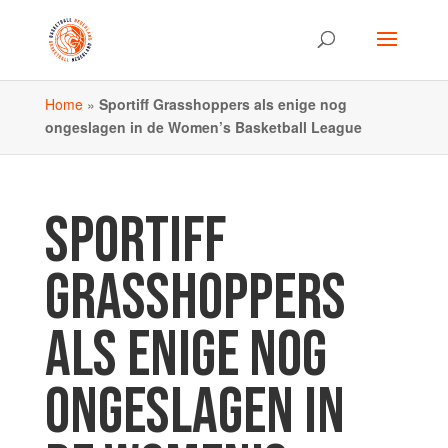
Home
»
Sportiff Grasshoppers als enige nog
ongeslagen in de Women’s Basketball League
SPORTIFF
GRASSHOPPERS
ALS ENIGE NOG
ONGESLAGEN IN