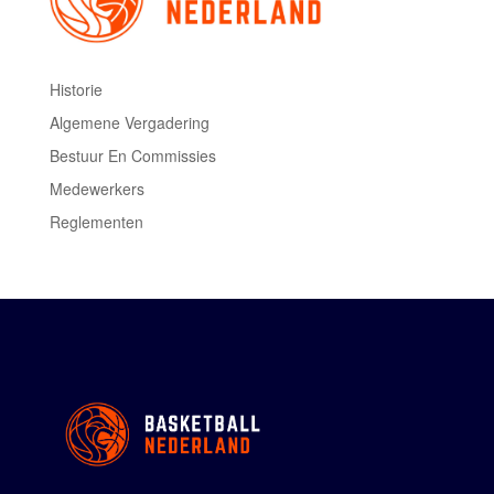
Historie
Algemene Vergadering
Bestuur En Commissies
Medewerkers
Reglementen