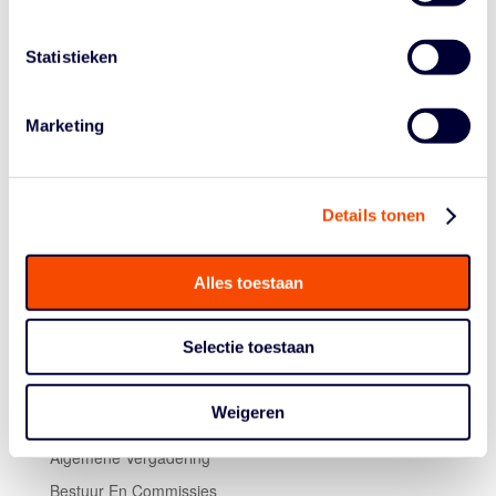
NEDERLAND-TSJECHIË
Extra leuk: alle deelneemesters aan de twee Talent
Statistieken
Days in Zwolle krijgen een gratis toegangskaart voor de
EK-kwalificatiewedstrijd van de Orange Lions tegen
Marketing
Tsjechië op donderdag 24 november in Almere. De
Nederlandse vrouwen zijn volop in de race om zich te
plaatsen voor EuroBasket 2023.
Details tonen
Alles toestaan
Selectie toestaan
Weigeren
Historie
Algemene Vergadering
Bestuur En Commissies