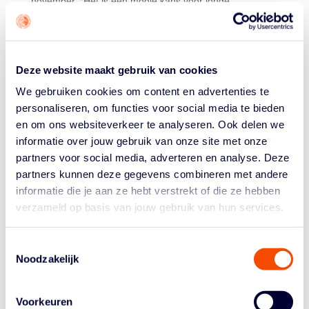
november. "Het is een mooie kans voor jonge
basketbalsters om zich te meten met hun
leeftijdsgenoten uit het hele land en te laten zien wat ze
in huis hebben. We zijn op zoek naar competitieve
meiden die ambitieus zijn en voor een plek in de
Deze website maakt gebruik van cookies
nationale U15 selectie willen gaan."
We gebruiken cookies om content en advertenties te
Geïnteresseerde speelsters die zich wil laten zien,
personaliseren, om functies voor social media te bieden
kunnen een mail sturen naar Andrea Congreaves
en om ons websiteverkeer te analyseren. Ook delen we
(
andrea.congreaves@basketball.nl
) met daarin de
informatie over jouw gebruik van onze site met onze
volgende gegevens vermeld: naam, geboortedatum,
partners voor social media, adverteren en analyse. Deze
club, de dag (zaterdag of zondag) dat je wilt komen,
partners kunnen deze gegevens combineren met andere
emailadres, nummer mobiele telefoon, naam van een
informatie die je aan ze hebt verstrekt of die ze hebben
ouder, mobiele nummer van een ouder en emailadres
verzameld op basis van jouw gebruik van hun services.
van een ouder. Meld je aan voor 3 donderdag
november. Je mag ook beide dagen naar Zwolle komen.
Toestemmingsselectie
Overigens komen er begin 2023 nog twee Talent Days.
Noodzakelijk
De data daarvoor worden binnenkort bekend gemaakt.
ELKE DEELNEEMSTER GRATIS NAAR
Voorkeuren