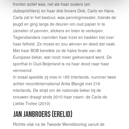
fronten actief was, net als haar ouders (en
cluboprichters) en haar drie broers Dick, Carlo en Hans.
Carla zat in het bestuur, was penningmeester, trainde de
jeugd en ging langs de deuren om oud papier in te
zamelen of pennen, stickers en loten te verkopen.
Tegenstanders roemden haar inzet en hadden het over
haar felheid. Ze moest en zou winnen en deed dat vaak.
Met haar BOB bereikte ze de halve finale van de
Europese beker, wat nooit meer geëvenaard werd. De
sporthal in Oud-Beijerland is na haar dood naar haar
vernoemd.
In totaal speelde zij mee in 185 interlands, nummer twee
achter recordinternational Anita Blangé met 216
interlands. De strijd om de nationale beker bij de
vrouwen draagt sinds 2010 haar naam: de Carla de
Liefde Trofee (2010)
JAN JANBROERS​ (ERELID)
Richtte vlak na de Tweede Wereldoorlog vanuit de