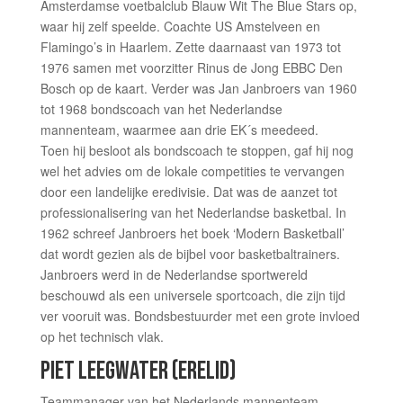
Amsterdamse voetbalclub Blauw Wit The Blue Stars op,
waar hij zelf speelde. Coachte US Amstelveen en
Flamingo’s in Haarlem. Zette daarnaast van 1973 tot
1976 samen met voorzitter Rinus de Jong EBBC Den
Bosch op de kaart. Verder was Jan Janbroers van 1960
tot 1968 bondscoach van het Nederlandse
mannenteam, waarmee aan drie EK´s meedeed.
Toen hij besloot als bondscoach te stoppen, gaf hij nog
wel het advies om de lokale competities te vervangen
door een landelijke eredivisie. Dat was de aanzet tot
professionalisering van het Nederlandse basketbal. In
1962 schreef Janbroers het boek ‘Modern Basketball’
dat wordt gezien als de bijbel voor basketbaltrainers.
Janbroers werd in de Nederlandse sportwereld
beschouwd als een universele sportcoach, die zijn tijd
ver vooruit was. Bondsbestuurder met een grote invloed
op het technisch vlak.
PIET LEEGWATER​ (ERELID)
Teammanager van het Nederlands mannenteam,