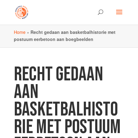
Home
»
Recht gedaan aan basketbalhistorie met
postuum eerbetoon aan boegbeelden
RECHT GEDAAN
AAN
BASKETBALHISTO
RIE MET POSTUUM