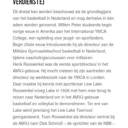
VERDIENSTE)
Dit drietal kan worden beschouwd als de grondleggers
van het basketball in Nederland en mag derhalve in één
adem worden genoemd. Willem Peter studeerde begin
vorige eeuw in Amerika aan het International YMCA
College, een opleiding voor jeugd- en sportleiders.
Begin 20ste eeuw introduceerde hij als directeur van de
Militaire Gymnastiekschool basketball in Nederland,
tijdens nascholingscursussen voor militairen.
Henk Rooswinkel was de eerste sportdirecteur in het
AMVJ-gebouw. Hij mocht meteen bij zijn aantreden als
directeur op werkbezoek naar de YMCA in Londen.
Daar maakte hij kennis met sportleraar Lew Lake.
Rooswinkel vroeg Lake in 1928 met hem mee terug te
reizen naar Nederland om in het AMVJ-gebouw
basketball en volleybal te demonstreren. Ter ere van
Lake werd jarenlang het Lew Lake Toernooi
georganiseerd. Toen Rooswinkel als directeur vertrok bij
de AMVJ nam Dick Schmüll – de oprichter van de NBB –