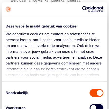
werd daarna nog vier kampioen kampioen van
Nederland, coachte Leiden en Haaksbergen in de
eredivisie en ging vervolgens aan de slag als
spelersagent. Speelde 151 interlands en staat daarmee
vijfde op de ranglijst aller tijden.
Deze website maakt gebruik van cookies
HENK KONINGS​ ​(LID VAN VERDIENSTE)
We gebruiken cookies om content en advertenties te
personaliseren, om functies voor social media te bieden
Stond met zijn zwager aan de wieg van het
eredivisiebasketball in Weert en was de architect achter
en om ons websiteverkeer te analyseren. Ook delen we
het team dat in 1994 de allereerste landstitel naar
informatie over jouw gebruik van onze site met onze
Limburg bracht. Werd daarna technisch manager van
partners voor social media, adverteren en analyse. Deze
de club, met een neus voor goede, spectaculaire
partners kunnen deze gegevens combineren met andere
Amerikanen. De laatste jaren vervulde hij de rol van
informatie die je aan ze hebt verstrekt of die ze hebben
scout en klankbord voor de coach. De aimabele ‘Mister
verzameld op basis van jouw gebruik van hun services.
Weert’ was ook betrokken bij de start van de Federatie
Eredivisie Basketball.
Toestemmingsselectie
PIET OUDERLAND​​ (LID VAN VERDIENSTE)
Noodzakelijk
Piet Ouderland is de enige international die ook in het
Nederlands voetbalelftal heeft gespeeld. Kwam daarin
Voorkeuren