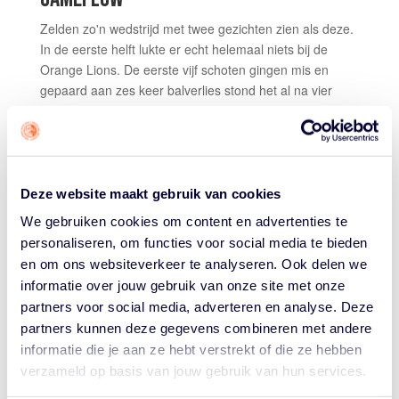
Zelden zo'n wedstrijd met twee gezichten zien als deze.
In de eerste helft lukte er echt helemaal niets bij de
Orange Lions. De eerste vijf schoten gingen mis en
gepaard aan zes keer balverlies stond het al na vier
minuten spelen al snel 8-2. Met een driepunter van
Esther Fokke haakte Nederland weer aan (8-5), maar
daarna ging het bergafwaarts. Het eerste kwart werd
afgesloten met een 21-9 achterstand en in het tweede
kwart scoorden de Lions maar 5 punten, zodat ze bij
Deze website maakt gebruik van cookies
rust tegen een achterstand van twintig punten (34-14)
We gebruiken cookies om content en advertenties te
aan keken.
personaliseren, om functies voor social media te bieden
en om ons websiteverkeer te analyseren. Ook delen we
Het moet gezegd: het was knap zoals de Nederlandse
informatie over jouw gebruik van onze site met onze
basketbalsters zich na rust in de wedstrijd vast beten en
het hoofd niet in de schouders legden. Punt voor punt,
partners voor social media, adverteren en analyse. Deze
score voor score, verdedigende stop voor verdedigende
partners kunnen deze gegevens combineren met andere
stop knokte Nederland zich terug. Via een 20-0 run was
informatie die je aan ze hebt verstrekt of die ze hebben
er bij 45-39 in het derde kwart weer perspectief en na
verzameld op basis van jouw gebruik van hun services.
twee rake vrije worpen van Kourtney Treffers in het