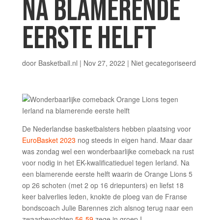
NA BLAMERENDE
EERSTE HELFT
door
Basketball.nl
|
Nov 27, 2022
|
Niet gecategoriseerd
De Nederlandse basketbalsters hebben plaatsing voor
EuroBasket 2023
nog steeds in eigen hand. Maar daar
was zondag wel een wonderbaarlijke comeback na rust
voor nodig in het EK-kwalificatieduel tegen Ierland. Na
een blamerende eerste helft waarin de Orange Lions 5
op 26 schoten (met 2 op 16 driepunters) en liefst 18
keer balverlies leden, knokte de ploeg van de Franse
bondscoach Julie Barennes zich alsnog terug naar een
zwaarbevochten
56-59
zege in groep I.