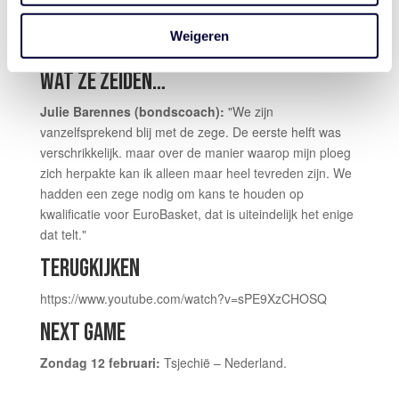
tweede helft 9 op 16 (56,3 procent). 18 keer balverlies
voor rust leidde tot 18 Iersen punten en daar kwamen
Weigeren
na rust nog 8 Nederlandse turnovers bij.
WAT ZE ZEIDEN…
Julie Barennes (bondscoach):
"We zijn
vanzelfsprekend blij met de zege. De eerste helft was
verschrikkelijk. maar over de manier waarop mijn ploeg
zich herpakte kan ik alleen maar heel tevreden zijn. We
hadden een zege nodig om kans te houden op
kwalificatie voor EuroBasket, dat is uiteindelijk het enige
dat telt."
TERUGKIJKEN
https://www.youtube.com/watch?v=sPE9XzCHOSQ
NEXT GAME
Zondag 12 februari:
Tsjechië – Nederland.