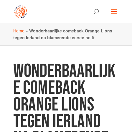
Home
»
Wonderbaarlijke comeback Orange Lions
tegen Ierland na blamerende eerste helft
WONDERBAARLIJK
E COMEBACK
ORANGE LIONS
TEGEN IERLAND