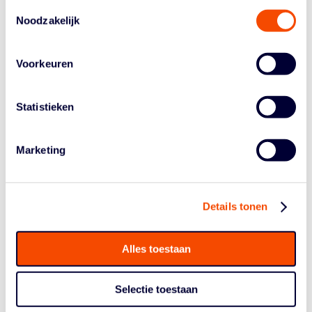
wedstrijd van Yoast United tegen Feyenoord Rotterdam
Toestemmingsselectie
Basketball om 19.00 uur. Deelnemers mogen hun gezin
Noodzakelijk
gratis meenemen. Wie geen gebruik maakt van het
diner en bezoek aan de wedstrijd van Yoast United
Voorkeuren
betaalt 65 euro.
Inschrijven
kan tot uiterlijk 6 december a.s. Na
Statistieken
inschrijving ontvang je een e-mail met daarin de
bevestiging van deelname en de betaalinstructie. Na het
voldoen van de betaling is je inschrijving definitief. Wie
Marketing
onverhoopt moet annuleren en dat voor 18 december
doet, ontvang 75 procent van het bedrag retour. Er is
plek voor maximaal zeventig deelnemers. Deelname op
volgorde van ontvangen betaling en op basis van ‘vol is
Details tonen
vol’.
Voor vragen kun je mailen naar
Alles toestaan
steven@unitedbasketball.nl
.
Selectie toestaan