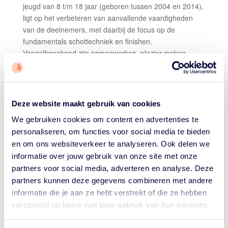
jeugd van 8 t/m 18 jaar (geboren tussen 2004 en 2014),
ligt op het verbeteren van aanvallende vaardigheden
van de deelnemers, met daarbij de focus op de
fundamentals schottechniek en finishen.
Vanzelfsprekend zijn samenwerken, plezier maken,
trainen en spelen in een veilig sportklimaat de
uitgangspunten voor deze dag. Er worden ook
wedstrijden gespeeld en er zijn leuke prijzen te winnen.
Deze website maakt gebruik van cookies
Het Camp in Sportcentrum De Kooi in Bemmel (tussen
Arnhem en Nijmegen) begint om 10.00 uur, duurt tot
We gebruiken cookies om content en advertenties te
17.00 uur en wordt geleid door Jeroen van Vugt. Hij is
personaliseren, om functies voor social media te bieden
hoofdcoach van Lekdetec.nl (Women’s Basketball
en om ons websiteverkeer te analyseren. Ook delen we
League), United Academy U22 en assistent-coach van
informatie over jouw gebruik van onze site met onze
Yoast United. Hij wordt geassisteerd door ervaren
partners voor social media, adverteren en analyse. Deze
coaches van United Basketball en gastcoaches.
partners kunnen deze gegevens combineren met andere
informatie die je aan ze hebt verstrekt of die ze hebben
De kosten bedragen 75 euro en dat is inclusief een
verzameld op basis van jouw gebruik van hun services.
United Basketball Shooting Camp T-shirt, lunch en diner,
twee informele activiteiten en een bezoek aan de