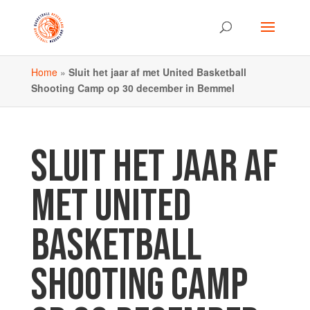
Home
»
Sluit het jaar af met United Basketball
Shooting Camp op 30 december in Bemmel
SLUIT HET JAAR AF
MET UNITED
BASKETBALL
SHOOTING CAMP