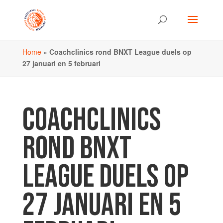
Home
»
Coachclinics rond BNXT League duels op
27 januari en 5 februari
COACHCLINICS
ROND BNXT
LEAGUE DUELS OP
27 JANUARI EN 5