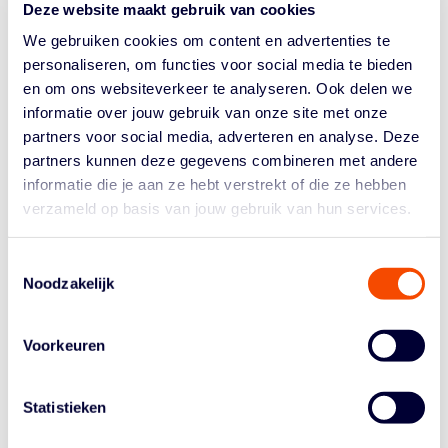
Deze website maakt gebruik van cookies
Voorafgaande en na afloop van de wedstrijden zullen de
We gebruiken cookies om content en advertenties te
coaching staven van de vier betrokken BNXT teams hun
personaliseren, om functies voor social media te bieden
tactisch plan toelichten en samen met de deelnemers de
wedstijd nabeschouwen. Uiteraard worden de clinics
en om ons websiteverkeer te analyseren. Ook delen we
gewaardeerd met licentiepunten. Voor de deelnemers
informatie over jouw gebruik van onze site met onze
wordt koffie/thee en een broodmaaltijd geregeld. Leden
partners voor social media, adverteren en analyse. Deze
van de DBCA krijgen korting.
partners kunnen deze gegevens combineren met andere
informatie die je aan ze hebt verstrekt of die ze hebben
Voor alle wedstrijden geldt de volgende opzet:
verzameld op basis van jouw gebruik van hun services.
Aantal deelnemers: 20 tot 25 coaches. Vooraf
inschrijven i.v.m. bestellen van kaarten.
Toestemmingsselectie
Kosten leden DBCA / BBCA / VBC: 22,50 euro
Noodzakelijk
Niet leden: 40,00 euro
Inclusief: toegang, koffie/thee (bij ontvangst),
Voorkeuren
eenvoudige broodmaaltijd en hand outs.
Licentiepunten: 4
Meer informatie en inschrijven:
Statistieken
https://www.dutchbasketballcoachesassociation.com/age
nda.html