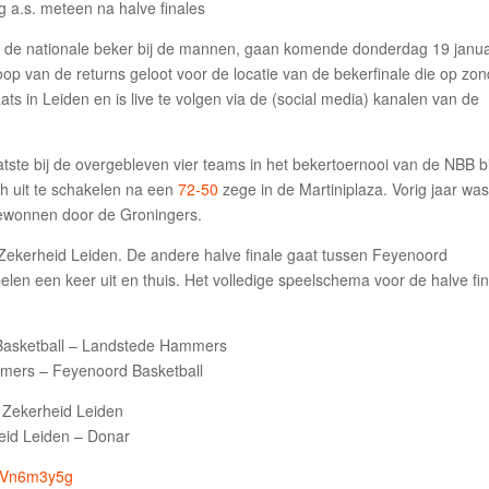
up, de nationale beker bij de mannen, gaan komende donderdag 19 janua
oop van de returns geloot voor de locatie van de bekerfinale die op zo
ats in Leiden en is live te volgen via de (social media) kanalen van de
ste bij de overgebleven vier teams in het bekertoernooi van de NBB bi
h uit te schakelen na een
72-50
zege in de Martiniplaza. Vorig jaar was
gewonnen door de Groningers.
 Zekerheid Leiden. De andere halve finale gaat tussen Feyenoord
en een keer uit en thuis. Het volledige speelschema voor de halve fi
Basketball – Landstede Hammers
mers – Feyenoord Basketball
n Zekerheid Leiden
eid Leiden – Donar
59Vn6m3y5g