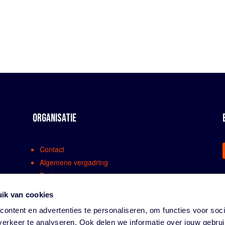
ORGANISATIE
Contact
Algemene vergadring
Bestuur
Comissies en werkgroepen
ik van cookies
Medewerkers
ontent en advertenties te personaliseren, om functies voor soci
Bondsreglementen
erkeer te analyseren. Ook delen we informatie over jouw gebru