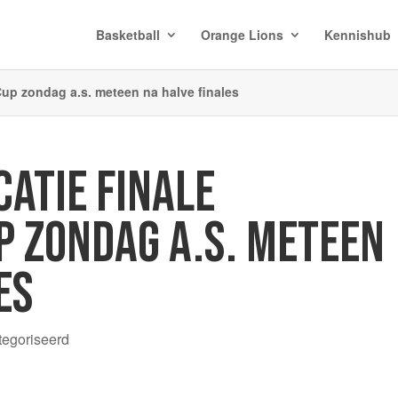
Basketball
Orange Lions
Kennishub
 Cup zondag a.s. meteen na halve finales
CATIE FINALE
P ZONDAG A.S. METEEN
ES
tegoriseerd