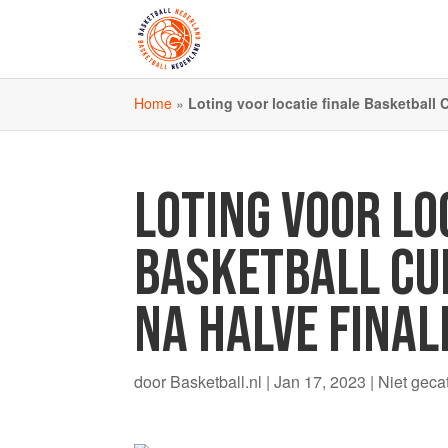
Home
»
Loting voor locatie finale Basketball
LOTING VOOR LO
BASKETBALL CU
NA HALVE FINAL
door
Basketball.nl
|
Jan 17, 2023
|
Niet geca