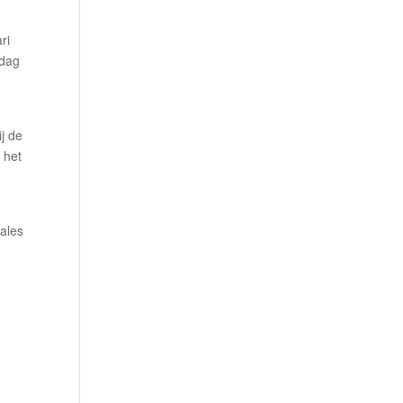
ri
ndag
j de
 het
nales