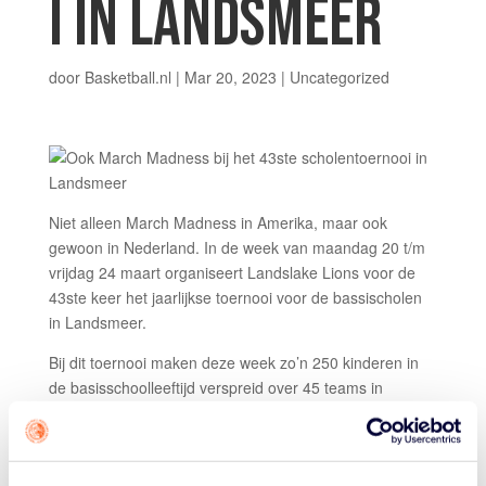
I IN LANDSMEER
door
Basketball.nl
|
Mar 20, 2023
| Uncategorized
Niet alleen March Madness in Amerika, maar ook
gewoon in Nederland. In de week van maandag 20 t/m
vrijdag 24 maart organiseert Landslake Lions voor de
43ste keer het jaarlijkse toernooi voor de bassischolen
in Landsmeer.
Bij dit toernooi maken deze week zo’n 250 kinderen in
de basisschoolleeftijd verspreid over 45 teams in
wedstrijdverband kennis met basketball.
Om de leerlingen klaar te stomen, hebben voorafgaand
aan het toernooi trainers van Landslake Lions clinics