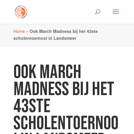
Home
»
Ook March Madness bij het 43ste
scholentoernooi in Landsmeer
OOK MARCH
MADNESS BIJ HET
43STE
SCHOLENTOERNOO