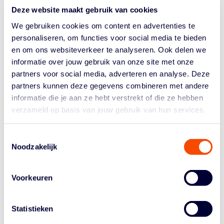
gegeven aan de deelnemende scholen tijdens de lessen
Deze website maakt gebruik van cookies
lichamelijke opvoeding.
We gebruiken cookies om content en advertenties te
Op vrijdag 24 maart worden de finales op centercourt in
personaliseren, om functies voor social media te bieden
Indoorcentrum Landsmeer gespeeld voor volle tribunes,
en om ons websiteverkeer te analyseren. Ook delen we
waarbij een speaker en een lokale deejay de sfeer nog
informatie over jouw gebruik van onze site met onze
verder verhogen.
partners voor social media, adverteren en analyse. Deze
partners kunnen deze gegevens combineren met andere
Al deze inspanningen leiden er hopelijk weer toe dat
informatie die je aan ze hebt verstrekt of die ze hebben
sommige kinderen die enthousiast zijn geraakt voor
verzameld op basis van jouw gebruik van hun services.
basketball, hun weg vinden naar de vereniging
Landslake Lions.
Toestemmingsselectie
BASKETBALL CUP
Noodzakelijk
Een dag later, op zaterdag 25 maart, staan in
Landsmeer liefst vier finales van
de Basketball Cup
op
Voorkeuren
get programma. Om 20.00 uur spelen de basketbalsters
van TopKip Lions de finale van de vrouwen tegen Den
Helder Suns, met als inzet de Carla de Liefde Trofee.
Statistieken
Om 12.30 uur komt het VU21 van Landslake Lions al in