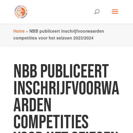
Home
»
NBB publiceert inschrijfvoorwaarden
competities voor het seizoen 2023/2024
NBB PUBLICEERT
INSCHRIJFVOORWA
ARDEN
COMPETITIES