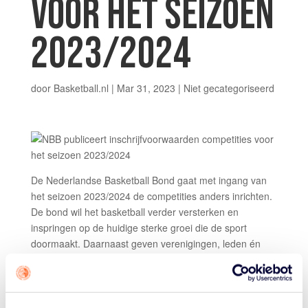
VOOR HET SEIZOEN
2023/2024
door
Basketball.nl
|
Mar 31, 2023
|
Niet gecategoriseerd
De Nederlandse Basketball Bond gaat met ingang van
het seizoen 2023/2024 de competities anders inrichten.
De bond wil het basketball verder versterken en
inspringen op de huidige sterke groei die de sport
doormaakt. Daarnaast geven verenigingen, leden én
basketbal-liefhebbers aan dat de huidige
competitieopzet niet meer helemaal overeen komt met
hun wensen en behoeften. Samen met de verenigingen
is in de afgelopen periode een aantal veranderingen