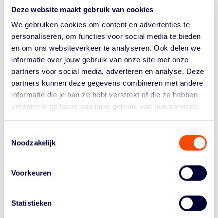
Deze website maakt gebruik van cookies
besproken en voorbereid.
We gebruiken cookies om content en advertenties te
In onderstaande video die wordt verspreid op sociale
personaliseren, om functies voor social media te bieden
media-kanalen van de NBB, wordt uitgelegd wat er met
en om ons websiteverkeer te analyseren. Ook delen we
ingang van het seizoen 2023/2024 allemaal gaat
informatie over jouw gebruik van onze site met onze
veranderen.
partners voor social media, adverteren en analyse. Deze
Bekijk ook het
volledige document
met
partners kunnen deze gegevens combineren met andere
inschrijfvoorwaarden.
informatie die je aan ze hebt verstrekt of die ze hebben
verzameld op basis van jouw gebruik van hun services.
https://youtu.be/igAkBy307fU
Uiteraard gaat de bond actief in de gaten houden hoe
Toestemmingsselectie
deze versoepeling van de regels uitpakt voor de
Noodzakelijk
basketballers en de wedstrijden die ze spelen. Met zijn
allen zijn we immers verantwoordelijk voor de kwaliteit
binnen onze sport, én voor een veilige omgeving waarin
Voorkeuren
sporters, officials, coaches en anderen met plezier
kunnen deelnemen.
Statistieken
Nog vragen? Neem dan contact op via