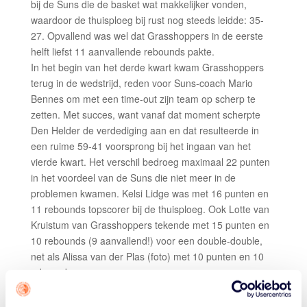
bij de Suns die de basket wat makkelijker vonden,
waardoor de thuisploeg bij rust nog steeds leidde: 35-
27. Opvallend was wel dat Grasshoppers in de eerste
helft liefst 11 aanvallende rebounds pakte.
In het begin van het derde kwart kwam Grasshoppers
terug in de wedstrijd, reden voor Suns-coach Mario
Bennes om met een time-out zijn team op scherp te
zetten. Met succes, want vanaf dat moment scherpte
Den Helder de verdediging aan en dat resulteerde in
een ruime 59-41 voorsprong bij het ingaan van het
vierde kwart. Het verschil bedroeg maximaal 22 punten
in het voordeel van de Suns die niet meer in de
problemen kwamen. Kelsi Lidge was met 16 punten en
11 rebounds topscorer bij de thuisploeg. Ook Lotte van
Kruistum van Grasshoppers tekende met 15 punten en
10 rebounds (9 aanvallend!) voor een double-double,
net als Alissa van der Plas (foto) met 10 punten en 10
rebounds.
Grasshoppers-coach Renate Sluijs: “We waren de hele