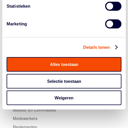
18.00 uur: Mannen U16 (ABC-hal)
Statistieken
19.30 uur: Mannen Promotiedivisie (Centercourt)
Wie de finalisten in elke leeftijdscategorie worden, gaan
Marketing
de Finals Fours en Finals Eights bepalen, die de
komende periode worden afgewerkt.
Details tonen
Alles toestaan
Selectie toestaan
Historie
Weigeren
Algemene Vergadering
Bestuur En Commissies
Medewerkers
Reglementen