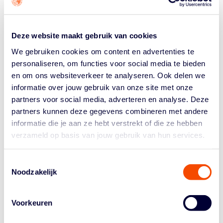
basketball.nl/tickets
.
Het definitieve programma zier als volgt uit
ZATERDAG 13 MEI
Deze website maakt gebruik van cookies
We gebruiken cookies om content en advertenties te
11.30 uur: Vrouwen U12 (ABC-hal)
personaliseren, om functies voor social media te bieden
12.30 uur: Vrouwen U16 (Centercourt)
en om ons websiteverkeer te analyseren. Ook delen we
14.00 uur: Mannen U12 (ABC-hal)
informatie over jouw gebruik van onze site met onze
15.00 uur: Mannen U22 (Centercourt)
partners voor social media, adverteren en analyse. Deze
16.30 uur: Vrouwen U18 (ABC-hal)
partners kunnen deze gegevens combineren met andere
17.30 uur: Mannen Eerste Divisie (Centercourt)
19.00 uur: Mannen U20 (ABC-hal)
informatie die je aan ze hebt verstrekt of die ze hebben
20.00 uur: Vrouwen Promotiedivisie (Centercourt)
verzameld op basis van jouw gebruik van hun services.
ZONDAG 14 MEI
Toestemmingsselectie
12.00 uur: Mannen U18 (Centercourt)
Noodzakelijk
13.00 uur: Vrouwen U14 (ABC-hal)
14.30 uur: Vrouwen U21 (Centercourt)
Voorkeuren
15.30 uur: Mannen U14 (ABC-hal)
17.00 uur: Vrouwen Eerste Divisie (Centercourt)