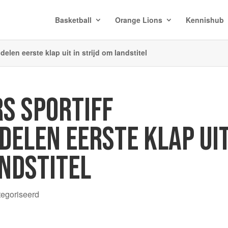
Basketball
Orange Lions
Kennishub
elen eerste klap uit in strijd om landstitel
S SPORTIFF
DELEN EERSTE KLAP UI
ANDSTITEL
tegoriseerd