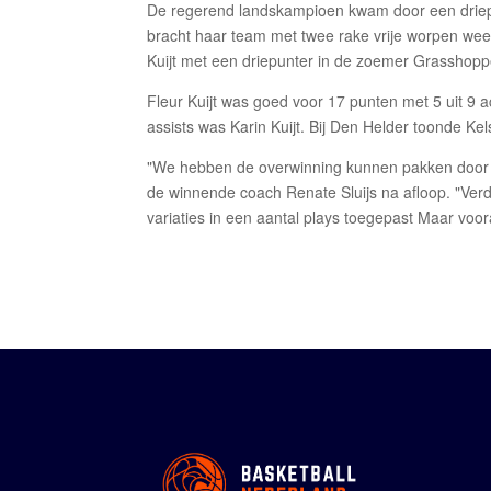
De regerend landskampioen kwam door een driepun
bracht haar team met twee rake vrije worpen weer
Kuijt met een driepunter in de zoemer Grasshopp
Fleur Kuijt was goed voor 17 punten met 5 uit 9 
assists was Karin Kuijt. Bij Den Helder toonde Ke
"We hebben de overwinning kunnen pakken door o
de winnende coach Renate Sluijs na afloop. "Ve
variaties in een aantal plays toegepast Maar voor