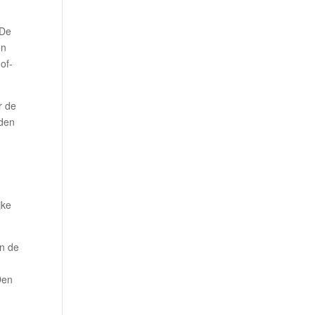
 De
en
of-
r de
jden
jke
In de
Den