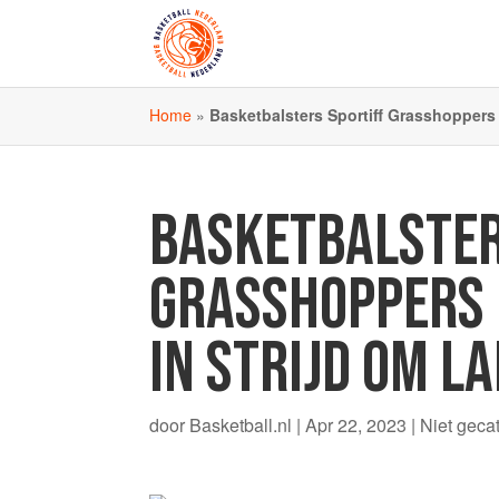
Home
»
Basketbalsters Sportiff Grasshoppers d
BASKETBALSTER
GRASSHOPPERS 
IN STRIJD OM L
door
Basketball.nl
|
Apr 22, 2023
|
Niet geca