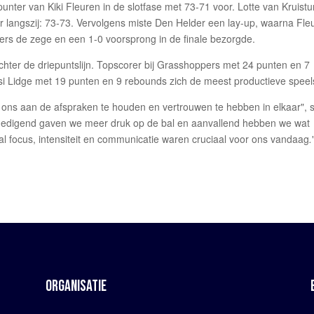
ter van Kiki Fleuren in de slotfase met 73-71 voor. Lotte van Kruist
 langszij: 73-73. Vervolgens miste Den Helder een lay-up, waarna Fle
ers de zege en een 1-0 voorsprong in de finale bezorgde.
achter de driepuntslijn. Topscorer bij Grasshoppers met 24 punten en 7
lsi Lidge met 19 punten en 9 rebounds zich de meest productieve speels
ns aan de afspraken te houden en vertrouwen te hebben in elkaar", 
rdedigend gaven we meer druk op de bal en aanvallend hebben we wat
al focus, intensiteit en communicatie waren cruciaal voor ons vandaag
.
ORGANISATIE