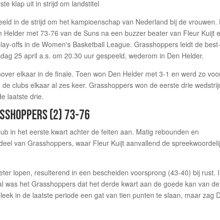
deeld in de strijd om het kampioenschap van Nederland bij de vrouwen.
en Helder met 73-76 van de Suns na een buzzer beater van Fleur Kuijt 
play-offs in de Women's Basketball League. Grasshoppers leidt de best-
nsdag 25 april a.s. om 20.30 uur gespeeld, wederom in Den Helder.
over elkaar in de finale. Toen won Den Helder met 3-1 en werd zo voo
n de clubs elkaar al zes keer. Grasshoppers won de eerste drie wedstri
e laatste drie.
ASSHOPPERS (2) 73-76
club in het eerste kwart achter de feiten aan. Matig rebounden en
rdeel van Grasshoppers, waar Fleur Kuijt aanvallend de spreekwoordeli
eter lopen, resulterend in een bescheiden voorsprong (43-40) bij rust. 
, al was het Grasshoppers dat het derde kwart aan de goede kan van de
 leek in de laatste periode een gat van tien punten te slaan, maar zag 