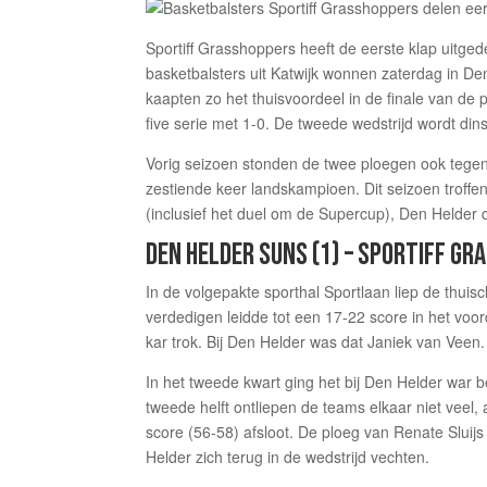
Sportiff Grasshoppers heeft de eerste klap uitge
basketbalsters uit Katwijk wonnen zaterdag in D
kaapten zo het thuisvoordeel in de finale van de 
five serie met 1-0. De tweede wedstrijd wordt di
Vorig seizoen stonden de twee ploegen ook tegen
zestiende keer landskampioen. Dit seizoen troffe
(inclusief het duel om de Supercup), Den Helder d
DEN HELDER SUNS (1) – SPORTIFF GR
In de volgepakte sporthal Sportlaan liep de thuis
verdedigen leidde tot een 17-22 score in het voo
kar trok. Bij Den Helder was dat Janiek van Veen.
In het tweede kwart ging het bij Den Helder war b
tweede helft ontliepen de teams elkaar niet veel
score (56-58) afsloot. De ploeg van Renate Sluijs
Helder zich terug in de wedstrijd vechten.