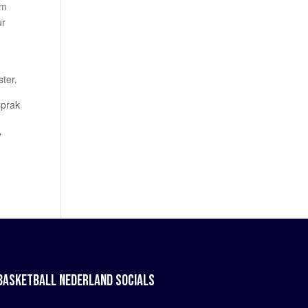
um
ur
ter.
sprak
"
BASKETBALL NEDERLAND SOCIALS