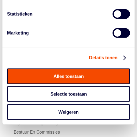
minuten speeltijd in 27 wedstrijden. De Belgische
Player
of the year
is Pierre-Antoine Gillet van Filou Oostende
Statistieken
geworden.
Ga voor de volledige lijst met prijswinnaars naar
Marketing
bnxtleague.com.
Foto: Joris Fauconnier (BNXT League)
Details tonen
Alles toestaan
Selectie toestaan
Weigeren
Historie
Algemene Vergadering
Bestuur En Commissies