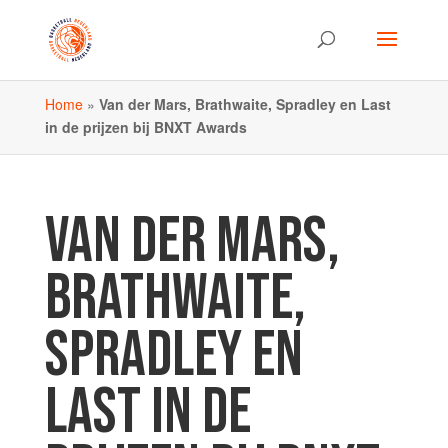
Home
»
Van der Mars, Brathwaite, Spradley en Last
in de prijzen bij BNXT Awards
VAN DER MARS,
BRATHWAITE,
SPRADLEY EN
LAST IN DE