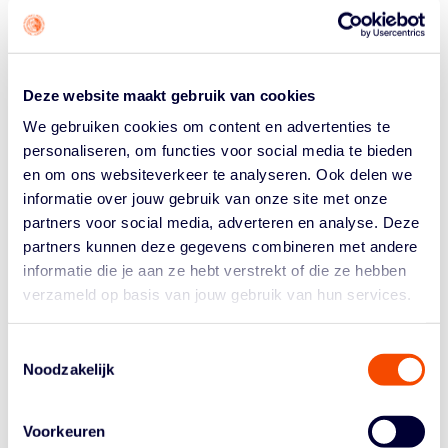
eer naar Nick Van Den Broeck.
De Nederlandse
Rising Star of the Year
(spelers
geboren in 2002 of later) is dit jaar
Oshean Brathwaite
geworden. De speler van Basketbal Academie Limburg
Deze website maakt gebruik van cookies
is dit seizoen goed voor 8 punten, 2 rebounds en 5
We gebruiken cookies om content en advertenties te
assists in gemiddeld 31 speelminuten. Hij volgt
personaliseren, om functies voor social media te bieden
voormalig ploeggenoot Sander Hollanders op. In België
en om ons websiteverkeer te analyseren. Ook delen we
ging de prijs naar Thijs De Ridder van Antwerp Giants.
informatie over jouw gebruik van onze site met onze
partners voor social media, adverteren en analyse. Deze
Douglas Spradley
volgt Geert Hammink op als de
Nederlandse
Coach of the Year.
De coach van Zorg en
partners kunnen deze gegevens combineren met andere
Zekerheid Leiden won met zijn ploeg 18 van de 27
informatie die je aan ze hebt verstrekt of die ze hebben
wedstrijden. Leiden is op dit moment de hoogst
verzameld op basis van jouw gebruik van hun services.
geplaatste Nederlandse club in de Elite Gold. In België
gaat deze award naar Ivica Skelin (Antwerp Giants).
Toestemmingsselectie
Noodzakelijk
Thomas van der Mars
is gekozen tot de Nederlandse
Player of the Year.
De center van Heroes Den Bosch,
voor het tweede seizoen op rij genomineerd, is dit
Voorkeuren
seizoen goed voor 10 punten, 5 punten, 1 assist en 18