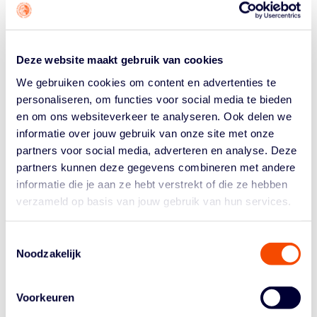
de Wering in Den Helder. Daarnaast is hij sinds 1992
vrijwilliger bij Stichting 4 en 5 mei Den Helder, zowel in
de rol van organisator als uitvoerder. Van 2002 tot en
met 2015 was hij vrijwilliger bij Stichting Last Minute
Deze website maakt gebruik van cookies
Summer Event. Daar was Ouwens verantwoordelijk voor
We gebruiken cookies om content en advertenties te
de programmering en stuurde hij andere vrijwilligers
personaliseren, om functies voor social media te bieden
aan. In 2017 is hij aan de slag gegaan bij
en om ons websiteverkeer te analyseren. Ook delen we
basketbalvereniging Den Helder Suns, waar hijmsamen
informatie over jouw gebruik van onze site met onze
met jongeren de livestreams van de thuiswedstrijden
partners voor social media, adverteren en analyse. Deze
verzorgt.
partners kunnen deze gegevens combineren met andere
Marc van Tetering (56), Lid in de Orde van Oranje-
informatie die je aan ze hebt verstrekt of die ze hebben
Nassau
verzameld op basis van jouw gebruik van hun services.
Marc van Tetering zet zich al jaren in als vrijwilliger in
het basketball. In 1982 melde hij zich aan bij de
Toestemmingsselectie
Noodzakelijk
toenmalige vereniging Beltistos, later overgegaan in
BBF Migliore (Rijen). Eerst als spelend lid, maar daarna
al snel als scheidsrechter. Van Tetering is ook zes jaar
Voorkeuren
voorzitter geweest, heeft zich ontwikkeld tot een