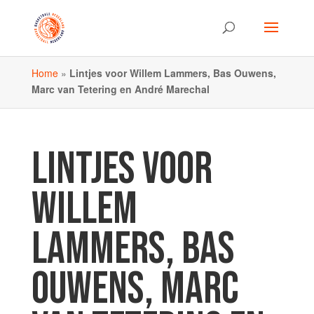
Home
»
Lintjes voor Willem Lammers, Bas Ouwens,
Marc van Tetering en André Marechal
LINTJES VOOR
WILLEM
LAMMERS, BAS
OUWENS, MARC