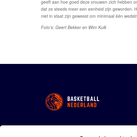
geeft aan hoe goed deze vrouwen zich hebben on
dat ze steeds meer een eenheid zijn geworden. He
niet in staat zijn geweest om minimaal één wedst
Foto's: Geert Bekker en Wim Kulk