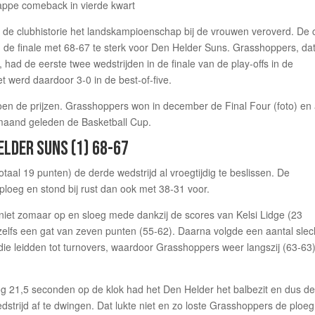
n de clubhistorie het landskampioenschap bij de vrouwen veroverd. De 
n de finale met 68-67 te sterk voor Den Helder Suns. Grasshoppers, dat
had de eerste twee wedstrijden in de finale van de play-offs in de
werd daardoor 3-0 in de best-of-five.
en de prijzen. Grasshoppers won in december de Final Four (foto) en 
maand geleden de Basketball Cup.
ELDER SUNS (1) 68-67
taal 19 punten) de derde wedstrijd al vroegtijdig te beslissen. De
ploeg en stond bij rust dan ook met 38-31 voor.
iet zomaar op en sloeg mede dankzij de scores van Kelsi Lidge (23
 zelfs een gat van zeven punten (55-62). Daarna volgde een aantal slec
die leidden tot turnovers, waardoor Grasshoppers weer langszij (63-63
og 21,5 seconden op de klok had het Den Helder het balbezit en dus d
dstrijd af te dwingen. Dat lukte niet en zo loste Grasshoppers de ploe