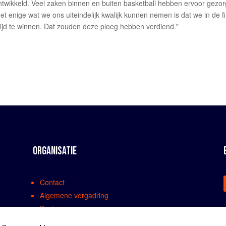
twikkeld. Veel zaken binnen en buiten basketball hebben ervoor gezo
t enige wat we ons uiteindelijk kwalijk kunnen nemen is dat we in de f
rijd te winnen. Dat zouden deze ploeg hebben verdiend."
ORGANISATIE
Contact
Algemene vergadring
Bestuur
Comissies en werkgroepen