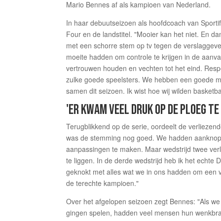
Mario Bennes af als kampioen van Nederland.
In haar debuutseizoen als hoofdcoach van Sportif
Four en de landstitel. "Mooier kan het niet. En da
met een schorre stem op tv tegen de verslaggever
moeite hadden om controle te krijgen in de aanval
vertrouwen houden en vechten tot het eind. Resp
zulke goede speelsters. We hebben een goede mi
samen dit seizoen. Ik wist hoe wij wilden basket
'ER KWAM VEEL DRUK OP DE PLOEG TE 
Terugblikkend op de serie, oordeelt de verliezen
was de stemming nog goed. We hadden aanknopin
aanpassingen te maken. Maar wedstrijd twee verl
te liggen. In de derde wedstrijd heb ik het echte
geknokt met alles wat we in ons hadden om een vie
de terechte kampioen."
Over het afgelopen seizoen zegt Bennes: "Als w
gingen spelen, hadden veel mensen hun wenkbrauw