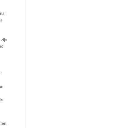
inal
js
e
zijn
ed
er
wam
is
tten,