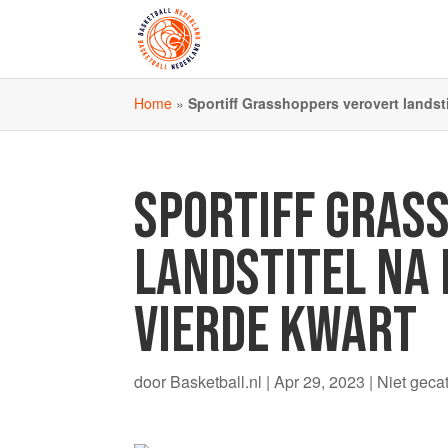
Home
»
Sportiff Grasshoppers verovert landst
SPORTIFF GRAS
LANDSTITEL NA
VIERDE KWART
door
Basketball.nl
|
Apr 29, 2023
|
Niet geca