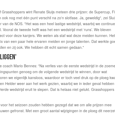
f Grasshoppers wint Renate Sluijs meteen drie prijzen: de Supercup, F
n ook nog met één punt verschil na zo'n slotfase. Ja, geweldig", zei Slui
 van de NOS. "Het was een heel lastige wedstrijd, waarbij we continu
. Vooral de tweede helft was het een wedstrijd met ‘runs’. We bleven
ect voor deze kanjers. We weten als staf wat deze meiden kunnen. Het 
x van een paar hele ervaren meiden en jonge talenten. Dat werkte go
ballen en zij ook. We hebben dit echt samen gedaan."
LIGGEN'
de coach Mario Bennes: "Na verlies van de eerste wedstrijd in de zoem
gspunten genoeg om de volgende wedstrijd te winnen, door wat
oren we eigenlijk kansloos, waardoor er toch veel druk op de ploeg k
 Den Helder weer aan het werk gezien, waarbij we in ieder geval hebben
rde wedstrijd eruit te slepen. Dat is helaas niet gelukt. Grasshoppers 
e voor het seizoen zouden hebben gezegd dat we om alle prijzen mee
en gefronst. Met een groot aantal wijzigingen in de ploeg dit neerze