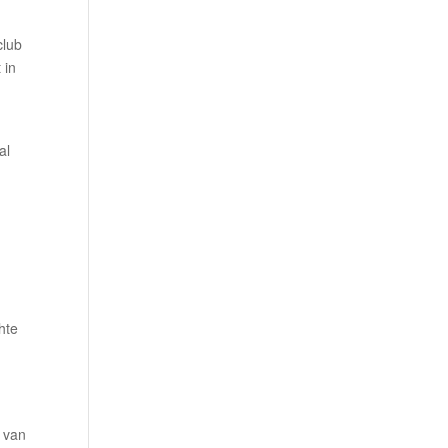
club
 in
al
hte
)
e
g van