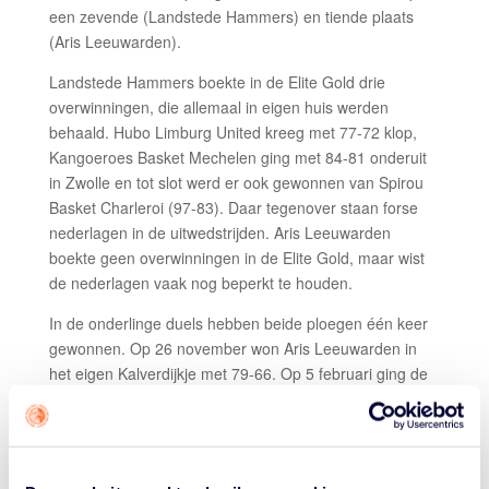
een zevende (Landstede Hammers) en tiende plaats
(Aris Leeuwarden).
Landstede Hammers boekte in de Elite Gold drie
overwinningen, die allemaal in eigen huis werden
behaald. Hubo Limburg United kreeg met 77-72 klop,
Kangoeroes Basket Mechelen ging met 84-81 onderuit
in Zwolle en tot slot werd er ook gewonnen van Spirou
Basket Charleroi (97-83). Daar tegenover staan forse
nederlagen in de uitwedstrijden. Aris Leeuwarden
boekte geen overwinningen in de Elite Gold, maar wist
de nederlagen vaak nog beperkt te houden.
In de onderlinge duels hebben beide ploegen één keer
gewonnen. Op 26 november won Aris Leeuwarden in
het eigen Kalverdijkje met 79-66. Op 5 februari ging de
winst in Zwolle naar Landstede Hammers: 93-76.
Gezien de resultaten in de Elite Gold is Landstede, met
in de gelederen BNXT-toprebounder Arnaldo Toro
Barea, favoriet om deze best of three serie winnend af