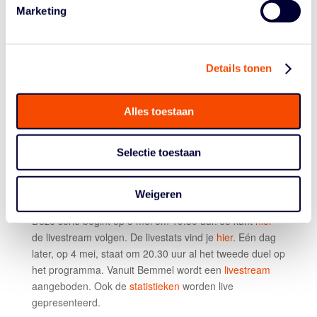
overwinningen op, waardoor Yoast United zich, met
Marketing
twee punten voorsprong op Zeeuw & Zeeuw Feyenoord
Basketball, als zesde deelnemer aan de Nederlandse
play-offs plaatste. Yoast United beschikt overigens over
Details tonen
Vince Cole, de topscorer van de BNXT League.
In de onderlinge wedstrijden hebben beide ploegen één
Alles toestaan
keer gewonnen. Op 27 november was Yoast United in
eigen huis met 76-70 te sterk voor Donar. Op 28 januari
ging de winst echter naar Donar: 78-68. Sindsdien heeft
Selectie toestaan
Donar zich wel versterkt met Stephaun Branch en Peter
Olisemeka. Dat geldt overigens ook voor Yoast United,
dat in de Elite Silver versterkt werd met Vance Johnson.
Weigeren
Deze serie begint op 3 mei om 19.30 uur. Je kunt
hier
de livestream volgen. De livestats vind je
hier
. Eén dag
later, op 4 mei, staat om 20.30 uur al het tweede duel op
het programma. Vanuit Bemmel wordt een
livestream
aangeboden. Ook de
statistieken
worden live
gepresenteerd.