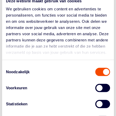
Deze website maakt gebruik van cookies
te sluiten.
We gebruiken cookies om content en advertenties te
Op 3 mei wordt er dus vanaf 19.30 uur in Zwolle
personaliseren, om functies voor social media te bieden
gespeeld. Deze wedstrijd is live te volgen via een
en om ons websiteverkeer te analyseren. Ook delen we
stream
. De livestats vind je
hier
. De tweede wedstrijd
informatie over jouw gebruik van onze site met onze
staat gepland voor vrijdag 5 mei in Leeuwarden. Het
partners voor social media, adverteren en analyse. Deze
duel, dat om 20.00 uur begint, is te volgen via een
partners kunnen deze gegevens combineren met andere
livestream
. De
statistieken
worden live bijgewerkt.
informatie die je aan ze hebt verstrekt of die ze hebben
Donar-Yoast United
verzameld op basis van jouw gebruik van hun services.
Van alle Nederlandse ploegen was
Donar
de best
presterende ploeg in de Elite Gold. Zes van de tien
Toestemmingsselectie
Noodzakelijk
wedstrijden werden in winst omgezet, met als gevolg dat
de ploeg uit Groningen nog heel dicht bij een tweede
plaats en directe kwalificatie voor de halve finale van de
Voorkeuren
play-offs kwam.
Yoast United
eindigde in de Domestic League als zesde,
Statistieken
waardoor de ploeg uit Bemmel veroordeeld werd tot tien
wedstrijden in de Elite Silver. Dat leverde drie