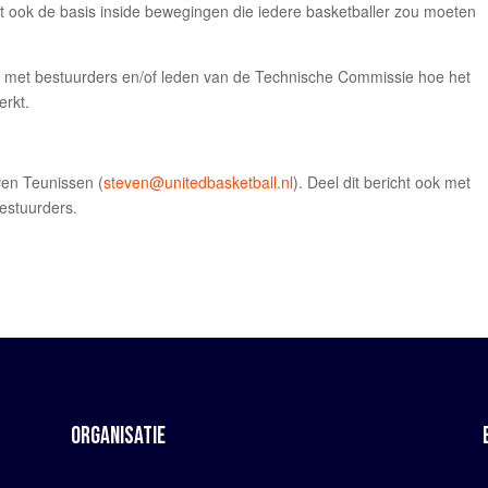
 ook de basis inside bewegingen die iedere basketballer zou moeten
 met bestuurders en/of leden van de Technische Commissie hoe het
erkt.
ven Teunissen (
steven@unitedbasketball.nl
). Deel dit bericht ook met
estuurders.
ORGANISATIE