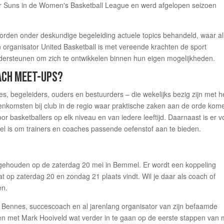
 Suns in de Women's Basketball League en werd afgelopen seizoen
rden onder deskundige begeleiding actuele topics behandeld, waar al
organisator United Basketball is met vereende krachten de sport
ondersteunen om zich te ontwikkelen binnen hun eigen mogelijkheden.
ACH MEET-UPS?
es, begeleiders, ouders en bestuurders – die wekelijks bezig zijn met h
enkomsten bij club in de regio waar praktische zaken aan de orde kom
or basketballers op elk niveau en van iedere leeftijd. Daarnaast is er v
el is om trainers en coaches passende oefenstof aan te bieden.
 gehouden op de zaterdag 20 mei in Bemmel. Er wordt een koppeling
t op zaterdag 20 en zondag 21 plaats vindt. Wil je daar als coach of
en.
 Bennes, succescoach en al jarenlang organisator van zijn befaamde
met Mark Hooiveld wat verder in te gaan op de eerste stappen van 