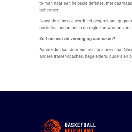
to-man naar een helpside defense, met daarnaast
beheersen.
Naast deze sessie wordt het gesprek aan gegaan
basketbalfundament in de regio kan worden verst
Zelf om met de vereniging aanhaken?
Aanmelden kan door een mail te sturen naar Ste
andere trainer/coaches, begeleiders, ouders en b