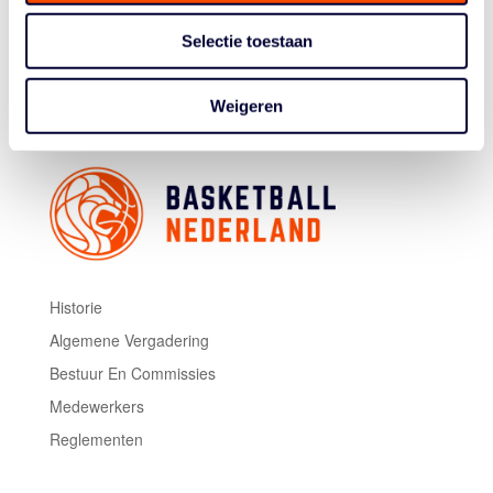
vertrouwen naar de kwartfinale. Het gevoel is goed en
we gaan alles geven om naar de finaledag te gaan."
Selectie toestaan
Foto's: fiba.basketball
Weigeren
Historie
Algemene Vergadering
Bestuur En Commissies
Medewerkers
Reglementen