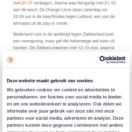
met
21-17
verslagen, daarna was Hongarije met
21-10
aan de beurt. De Orange Lions staan zaterdag om
22.05 uur in de kwartfinales tegen Letland, een van de
winnaars uit de play-in ronde.
Nederland nam in de wedstrijd tegen Zwitserland snel
een voorsprong, maar gaf die halverwege wel even uit
handen. De Zwitsers kwamen met 12-10 voor, waarna
de Orange Lions een 5-0 run plaatsten, waaronder een
tweepunter van Jan Driessen. Het oranje kwartet
stoomde vervolgens door naar de zege. Met nog 1:20
op de klok tekende De Jong voor het beslissende punt:
Deze website maakt gebruik van cookies
21-17.
We gebruiken cookies om content en advertenties te
De laatste groepswedstrijd, tegen Hongarije, was nog
personaliseren, om functies voor social media te bieden
sneller voorbij. Aanvankelijk konden de Hongaren nog
en om ons websiteverkeer te analyseren. Ook delen we
bijblijven, getuige de 9-10 op het scorebord na vier
informatie over jouw gebruik van onze site met onze
minuten. Maar in de volgende twee minuten scoorde
partners voor social media, adverteren en analyse. Deze
Nederland 11 punten en na zes minuten spelen was de
partners kunnen deze gegevens combineren met andere
wedstrijd voorbij.