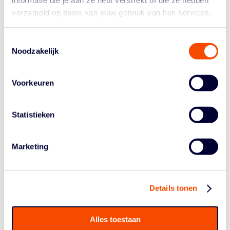
informatie die je aan ze hebt verstrekt of die ze hebben
Worthy de Jong
blijft opzien baren in Wenen. Na 25
verzameld op basis van jouw gebruik van hun services.
punten op de eerste dag voegde hij nu 20 punten aan
zijn totaal toe, waardoor de voormalig 5-5 international
Toestemmingsselectie
na vier duels op een gemiddelde van ruim 11 punten
Noodzakelijk
per wedstrijd staat.
"Ongeslagen de poule doorkomen was het eerste doel,
Voorkeuren
maar nu gaat het toernooi pas echt beginnen",
reflecteert bondscoach Aron Royé. "We zitten in een
goede flow en beginnen steeds beter te spelen, vooral
Statistieken
aanvallend zijn we op dit moment sterk. Verdedigend
laten we nog wat steken vallen, vooral in transitie waren
we niet altijd even scherp de tweede dag."
Marketing
"Vanavond zal alles moeten kloppen om Letland te
kunnen verslaan, een do or die game", vervolgt hij.
"Letland heeft veel ervaring en is heel gevaarlijk. Ze zijn
Details tonen
guard georiënteerd en spelen heel dynamisch met veel
beweging. Daarnaast schieten ze veel tweepunters en
Alles toestaan
hebben echte shotmakers. We kijken met veel