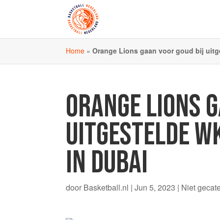
Home
»
Orange Lions gaan voor goud bij uitg
ORANGE LIONS G
UITGESTELDE W
IN DUBAI
door
Basketball.nl
|
Jun 5, 2023
|
Niet gecat