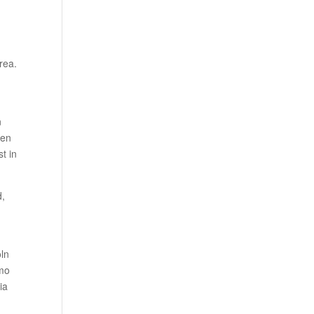
e
rea.
n
een
t in
d,
öln
amo
ia