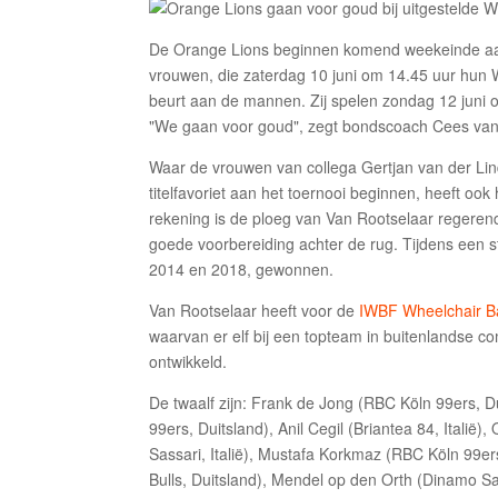
De Orange Lions beginnen komend weekeinde aan 
vrouwen, die zaterdag 10 juni om 14.45 uur hun 
beurt aan de mannen. Zij spelen zondag 12 juni 
"We gaan voor goud", zegt bondscoach Cees van
Waar de vrouwen van collega Gertjan van der Li
titelfavoriet aan het toernooi beginnen, heeft oo
rekening is de ploeg van Van Rootselaar regeren
goede voorbereiding achter de rug. Tijdens een st
2014 en 2018, gewonnen.
Van Rootselaar heeft voor de
IWBF Wheelchair B
waarvan er elf bij een topteam in buitenlandse c
ontwikkeld.
De twaalf zijn: Frank de Jong (RBC Köln 99ers, D
99ers, Duitsland), Anil Cegil (Briantea 84, Itali
Sassari, Italië), Mustafa Korkmaz (RBC Köln 99ers
Bulls, Duitsland), Mendel op den Orth (Dinamo Sas