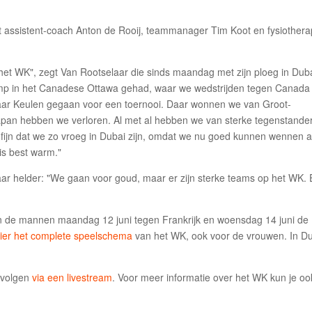
it assistent-coach Anton de Rooij, teammanager Tim Koot en fysiother
et WK", zegt Van Rootselaar die sinds maandag met zijn ploeg in Duba
amp in het Canadese Ottawa gehad, waar we wedstrijden tegen Canada
aar Keulen gegaan voor een toernooi. Daar wonnen we van Groot-
 Japan hebben we verloren. Al met al hebben we van sterke tegenstande
fijn dat we zo vroeg in Dubai zijn, omdat we nu goed kunnen wennen 
 is best warm."
laar helder: "We gaan voor goud, maar er zijn sterke teams op het WK. 
n de mannen maandag 12 juni tegen Frankrijk en woensdag 14 juni de
ier het complete speelschema
van het WK, ook voor de vrouwen. In D
 volgen
via een livestream
. Voor meer informatie over het WK kun je oo