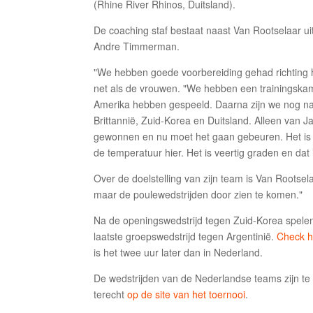
(Rhine River Rhinos, Duitsland).
De coaching staf bestaat naast Van Rootselaar u
Andre Timmerman.
"We hebben goede voorbereiding gehad richting h
net als de vrouwen. "We hebben een trainingsk
Amerika hebben gespeeld. Daarna zijn we nog n
Brittannië, Zuid-Korea en Duitsland. Alleen van
gewonnen en nu moet het gaan gebeuren. Het is 
de temperatuur hier. Het is veertig graden en dat
Over de doelstelling van zijn team is Van Rootse
maar de poulewedstrijden door zien te komen."
Na de openingswedstrijd tegen Zuid-Korea spele
laatste groepswedstrijd tegen Argentinië.
Check h
is het twee uur later dan in Nederland.
De wedstrijden van de Nederlandse teams zijn te
terecht
op de site van het toernooi
.