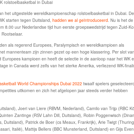
het uitgestelde wereldkampioenschap rolstoelbasketbal in Dubai. D
WK starten tegen Duitsland,
hadden we al geïntroduceerd
. Nu is het de
om 8.00 uur Nederlandse tijd hun eerste groepswedstrijd tegen Zuid-Ko
 Rootselaar.
nden als regerend Europees, Paralympisch en wereldkampioen als
k het mannenteam zijn zinnen gezet op een hoge klassering. Per slot va
d Europees kampioen en heeft de selectie in de aanloop naar het WK 
age in Canada werd zelfs van het sterke Amerika, verliezend WK-finalis
asketball World Championships Dubai 2022
twaalf spelers geselecteer
ompetities uitkomen en zich het afgelopen jaar steeds verder hebben
uitsland), Joeri van Liere (RBVM, Nederland), Camilo van Trijp (RBC K
ë), Quinten Zantinge (RSV Lahn Dill, Duitsland), Robin Poggenwisch (Din
, Duitsland), Patrick de Boer (cs Meaux, Frankrijk), Arie Twigt (Thuring
sari, Italië), Mattijs Bellers (BBC Munsterland, Duitsland) en Gijs Even