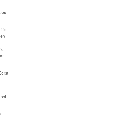
apeut
i is,
 en
rs
aan
Eerst
ubai
k