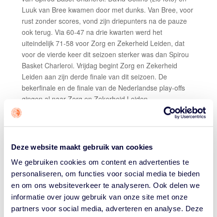
Luuk van Bree kwamen door met dunks. Van Bree, voor
rust zonder scores, vond zijn driepunters na de pauze
ook terug. Via 60-47 na drie kwarten werd het
uiteindelijk 71-58 voor Zorg en Zekerheid Leiden, dat
voor de vierde keer dit seizoen sterker was dan Spirou
Basket Charleroi. Vrijdag begint Zorg en Zekerheid
Leiden aan zijn derde finale van dit seizoen. De
bekerfinale en de finale van de Nederlandse play-offs
gingen al naar Zorg en Zekerheid Leiden.
Luuk van Bree werd topschutter bij Zorg en Zekerheid
Leiden met 13 punten, David Collins kwam tot 12
punten. Thomas Rutherford pakte 13 rebounds. Bij
Deze website maakt gebruik van cookies
Spirou Basket Charleroi was Jhivvan Jackson goed voor
23 punten en 9 rebounds.
We gebruiken cookies om content en advertenties te
personaliseren, om functies voor social media te bieden
FILOU OOSTENDE – HUBO LIMBURG UNITED
en om ons websiteverkeer te analyseren. Ook delen we
1-1 (190-154)
informatie over jouw gebruik van onze site met onze
Na een zeer spannende eerste wedstrijd tussen
partners voor social media, adverteren en analyse. Deze