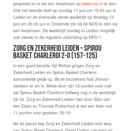
gespeeld en is via een livestream op
www.nos.nl
te zien.
Ook het tweede duel op zondag 11 juni om 15.00 uur in
Leiden en de eventuele derde wedstrijd op dinsdag 13
juni om 20.30 uur in Oostende zijn bij de NOS te zien via
een livestream. De wedstrijd zondag in Leiden mogelijk
ook (deels) in de reguliere uitzending op NPO 1.
ZORG EN ZEKERHEID LEIDEN – SPIROU
BASKET CHARLEROI 2-0 (157-125)
In een goed bezette Vijf Meihal gingen Zorg en
Zekerheid Leiden en Spirou Basket Charleroi
aanvankelijk gelijk op. Bij de bezoekers had Jhivvan
Jackson er zin in. Mede door zijn 16 punten voor rust
zat Spirou Basket Charleroi halfweg nog in de wedstrijd:
38-34. Zorg en Zekerheid Leiden had door Stan van
den Elzen en Thomas Rutherford al wel een keer met
11 punten voor gestaan: 30-19.
Na de pauze liep Zorg en Zekerheid Leiden snel weg
van Spirou Baset Charleroi. David Collins (zie foto) en