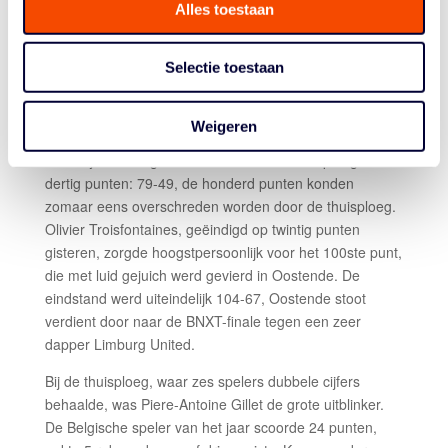
Alles toestaan
Ook na de rust volgde hetzelfde spelbeeld. Oostende
speelde een totaalbasketbal en overrompelde Limburg
op alle vlakken. Spelers zoals Alexander Stein en Jonas
Selectie toestaan
Delalieux werden stevig uit de wedstrijd gehouden,
waardoor Limburg nooit echt aanspraak maakte op een
Weigeren
come-back. Met nog tien minuten te gaan in de
wedstrijd bedroeg het verschil tussen beide ploegen al
dertig punten: 79-49, de honderd punten konden
zomaar eens overschreden worden door de thuisploeg.
Olivier Troisfontaines, geëindigd op twintig punten
gisteren, zorgde hoogstpersoonlijk voor het 100ste punt,
die met luid gejuich werd gevierd in Oostende. De
eindstand werd uiteindelijk 104-67, Oostende stoot
verdient door naar de BNXT-finale tegen een zeer
dapper Limburg United.
Bij de thuisploeg, waar zes spelers dubbele cijfers
behaalde, was Piere-Antoine Gillet de grote uitblinker.
De Belgische speler van het jaar scoorde 24 punten,