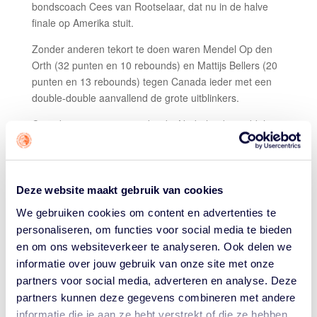
bondscoach Cees van Rootselaar, dat nu in de halve
finale op Amerika stuit.
Zonder anderen tekort te doen waren Mendel Op den
Orth (32 punten en 10 rebounds) en Mattijs Bellers (20
punten en 13 rebounds) tegen Canada ieder met een
double-double aanvallend de grote uitblinkers.
Canada is een tegenstander die Nederland inmiddels
goed kent. De Canadezen beleggen in de aanloop naar
grote toernooien geregeld een trainingskamp in
Nederland en zelf reizen de Orange Lions bijna jaarlijks
voor een oefenstage naar Canada.
Deze website maakt gebruik van cookies
We gebruiken cookies om content en advertenties te
Beide landen zijn aan elkaar gewaagd, maar op basis
personaliseren, om functies voor social media te bieden
van de laatste trip naar Canada wisten Van Rootselaar,
en om ons websiteverkeer te analyseren. Ook delen we
zijn staf en de spelers dat ze een goede kans maakten
om het duel te winnen.
informatie over jouw gebruik van onze site met onze
partners voor social media, adverteren en analyse. Deze
Nederland kwam al snel op voorsprong en gaf die de
partners kunnen deze gegevens combineren met andere
rest van de wedstrijd niet meer uit handen. Bij rust stond
informatie die je aan ze hebt verstrekt of die ze hebben