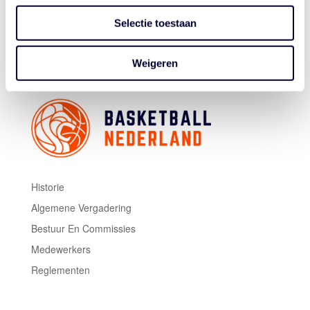
kunnen houden. Nu genieten van een dagje rust en dan
proberen te knallen in de halve finale tegen de USA."
Selectie toestaan
Foto's: Steffie Wunderl
Weigeren
Historie
Algemene Vergadering
Bestuur En Commissies
Medewerkers
Reglementen