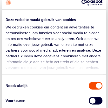
Myrthe den Heeten, Laura Westerik, Janiek van Veen,
Janine Guyt, Jill Bettonvil, Richelle van der Keyl en Jade
Bladgrove van het Franse Paris Basket 18.
Deze website maakt gebruik van cookies
Het lot leek het team van coach Mitchell Lieveld
We gebruiken cookies om content en advertenties te
aanvankelijk niet gunstig gezind, want de loting had de
personaliseren, om functies voor social media te bieden
Nederlandse vrouwen gekoppeld aan ‘I can Play’, de
en om ons websiteverkeer te analyseren. Ook delen we
regerend wereldkampioen Streetbal, met de Franse
informatie over jouw gebruik van onze site met onze
topper Lisa Berkani in de gelederen. Maar de
partners voor social media, adverteren en analyse. Deze
Nederlandse ploeg liet zich niet uit het veld slaan en
onder aanvoering van Laura Westerik zorgden de Lions
partners kunnen deze gegevens combineren met andere
voor een geweldige stunt door na twee verlengingen
informatie die je aan ze hebt verstrekt of die ze hebben
van de wereldkampioen en toernooifavoriet te winnen.
verzameld op basis van jouw gebruik van hun services.
De halve finale tegen Diarra Acadam, weer een
Toestemmingsselectie
topploeg, werd opnieuw een bloedstollend duel. De
Noodzakelijk
Nederlandse basketbalsters kwamen in de slotfase nog
achter (23-24), maar toonden veerkracht en wonnen
met 28-25, mede dankzij een belangrijk afstandschot
Voorkeuren
van Charlotte van Kleef.