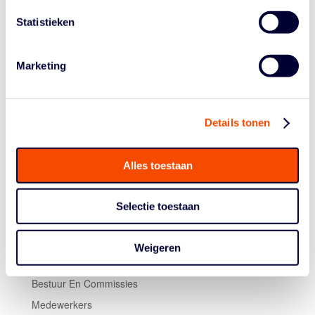
In de finale ging de strijd tegen het Franse Paris Basket
Statistieken
18 lang ging gelijk op. Uiteindelijk moest de
moegestreden Nederlandse formatie z'n meerdere
erkennen in de Franse opponent. Maar met zilver waren
Marketing
Van Kleef, Den Heeten, Westerik, Van Veen, Guyt,
Bettonvil, Van der Keyl en Bladgrove minstens zo blij.
Details tonen
Alles toestaan
Selectie toestaan
Historie
Weigeren
Algemene Vergadering
Bestuur En Commissies
Medewerkers