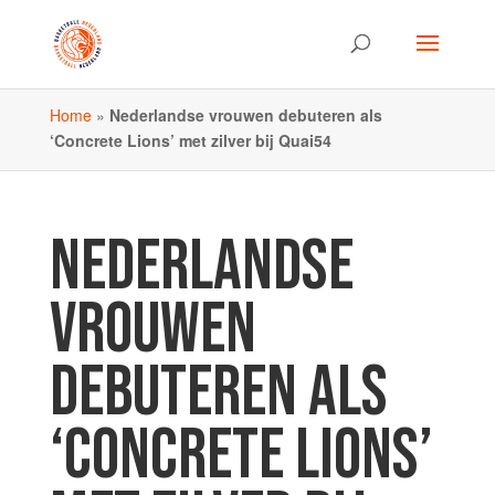
Home
»
Nederlandse vrouwen debuteren als
‘Concrete Lions’ met zilver bij Quai54
NEDERLANDSE
VROUWEN
DEBUTEREN ALS
‘CONCRETE LIONS’