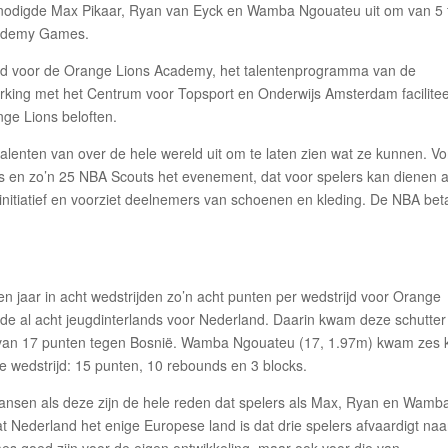
 nodigde Max Pikaar, Ryan van Eyck en Wamba Ngouateu uit om van 5 
Academy Games.
and voor de Orange Lions Academy, het talentenprogramma van de
king met het Centrum voor Topsport en Onderwijs Amsterdam facilitee
ge Lions beloften.
nten van over de hele wereld uit om te laten zien wat ze kunnen. Vo
s en zo’n 25 NBA Scouts het evenement, dat voor spelers kan dienen a
initiatief en voorziet deelnemers van schoenen en kleding. De NBA bet
n jaar in acht wedstrijden zo’n acht punten per wedstrijd voor Orange
e al acht jeugdinterlands voor Nederland. Daarin kwam deze schutter
er van 17 punten tegen Bosnië. Wamba Ngouateu (17, 1.97m) kwam zes 
ste wedstrijd: 15 punten, 10 rebounds en 3 blocks.
ansen als deze zijn de hele reden dat spelers als Max, Ryan en Wamb
t Nederland het enige Europese land is dat drie spelers afvaardigt naa