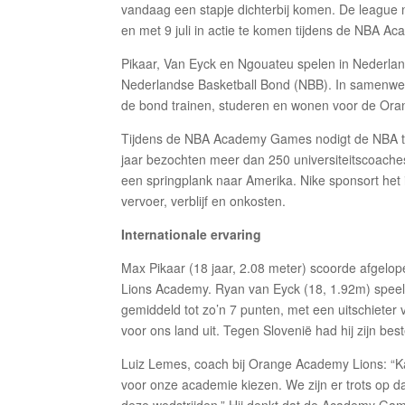
vandaag een stapje dichterbij komen. De league
en met 9 juli in actie te komen tijdens de NBA 
Pikaar, Van Eyck en Ngouateu spelen in Nederl
Nederlandse Basketball Bond (NBB). In samenwer
de bond trainen, studeren en wonen voor de Oran
Tijdens de NBA Academy Games nodigt de NBA tale
jaar bezochten meer dan 250 universiteitscoache
een springplank naar Amerika. Nike sponsort het 
vervoer, verblijf en onkosten.
Internationale ervaring
Max Pikaar (18 jaar, 2.08 meter) scoorde afgelope
Lions Academy. Ryan van Eyck (18, 1.92m) speeld
gemiddeld tot zo’n 7 punten, met een uitschiet
voor ons land uit. Tegen Slovenië had hij zijn be
Luiz Lemes, coach bij Orange Academy Lions: “K
voor onze academie kiezen. We zijn er trots op da