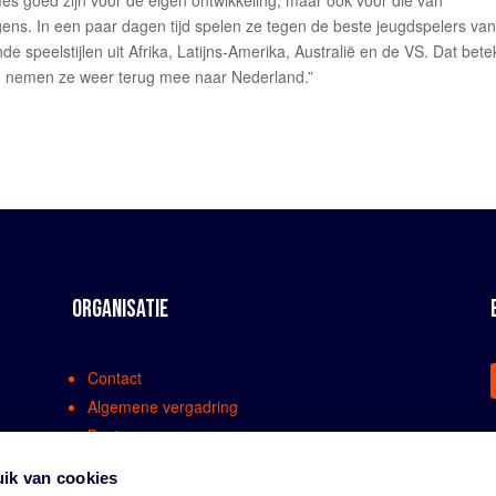
es goed zijn voor de eigen ontwikkeling, maar ook voor die van
ens. In een paar dagen tijd spelen ze tegen de beste jeugdspelers va
de speelstijlen uit Afrika, Latijns-Amerika, Australië en de VS. Dat bete
ng nemen ze weer terug mee naar Nederland.”
ORGANISATIE
Contact
Algemene vergadring
Bestuur
Comissies en werkgroepen
ik van cookies
Medewerkers