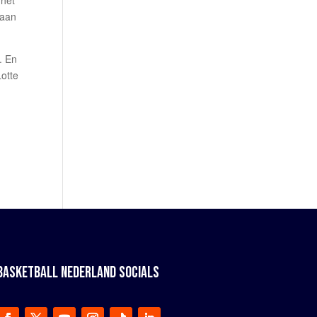
 het
 aan
. En
Lotte
BASKETBALL NEDERLAND SOCIALS