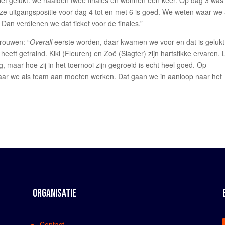
 niet gelukt: we haalden twee finales en wonnen één keer. Op dag 3 was
nze uitgangspositie voor dag 4 tot en met 6 is goed. We weten waar we
Dan verdienen we dat ticket voor de finales.”
vrouwen: “
Overall
eerste worden, daar kwamen we voor en dat is gelukt
ft getraind. Kiki (Fleuren) en Zoë (Slagter) zijn hartstikke ervaren. 
 maar hoe zij in het toernooi zijn gegroeid is echt heel goed. Op
r we als team aan moeten werken. Dat gaan we in aanloop naar het
ORGANISATIE
Contact