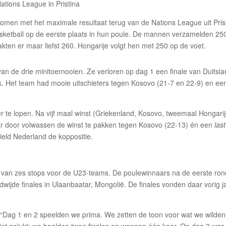
men met het maximale resultaat terug van de Nations League uit Prist
sketball op de eerste plaats in hun poule. De mannen verzamelden 25
ten er maar liefst 260. Hongarije volgt hen met 250 op de voet.
n de drie minitoernooien. Ze verloren op dag 1 een finale van Duitsl
rk. Het team had mooie uitschieters tegen Kosovo (21-7 en 22-9) en ee
er te lopen. Na vijf maal winst (Griekenland, Kosovo, tweemaal Hongari
ar door volwassen de winst te pakken tegen Kosovo (22-13) én een
last
ield Nederland de koppositie.
ie van zes stops voor de U23-teams. De poulewinnaars na de eerste ro
wijde finales in Ulaanbaatar, Mongolië. De finales vonden daar vorig j
 “Dag 1 en 2 speelden we prima. We zetten de toon voor wat we wilden