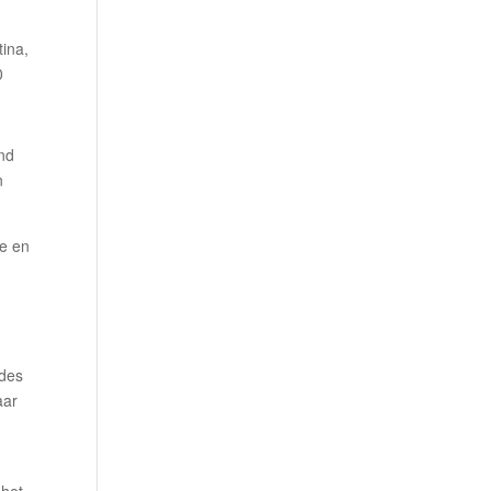
ina,
0
and
n
je en
ndes
aar