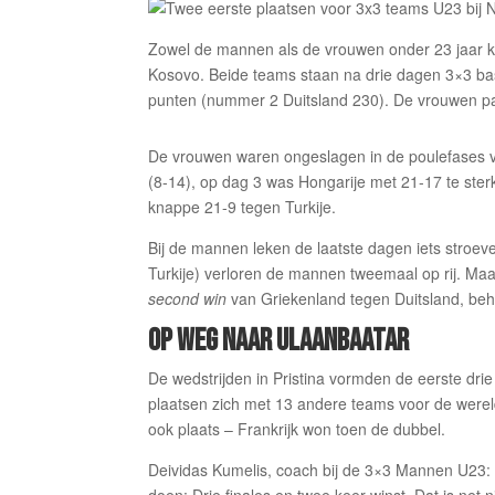
Zowel de mannen als de vrouwen onder 23 jaar ko
Kosovo. Beide teams staan na drie dagen 3×3 ba
punten (nummer 2 Duitsland 230). De vrouwen pak
De vrouwen waren ongeslagen in de poulefases va
(8-14), op dag 3 was Hongarije met 21-17 te ste
knappe 21-9 tegen Turkije.
Bij de mannen leken de laatste dagen iets stroev
Turkije) verloren de mannen tweemaal op rij. Ma
second win
van Griekenland tegen Duitsland, beh
OP WEG NAAR ULAANBAATAR
De wedstrijden in Pristina vormden de eerste dr
plaatsen zich met 13 andere teams voor de wereld
ook plaats – Frankrijk won toen de dubbel.
Deividas Kumelis, coach bij de 3×3 Mannen U23: