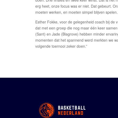
doen: Drie finales en twee keer winst. Dat is net
erg heet, onze focus was er niet. Dat gebeurt. O
moeten werken, en moeten simpel blijven spelen. 
Esther Fokke, voor de gelegenheid coach bij de 
dat met een groep die nog maar één keer samen hee
(Sant) en Jade (Blagrove) hebben minder ervaring,
momenten dat het spannend werd merkten we waa
volgende toernooi zeker doen.”