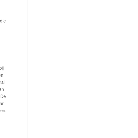
 die
ij
en
ral
 en
 De
ar
ven.