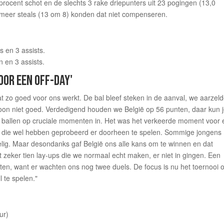
procent schot en de slechts 3 rake driepunters uit 23 pogingen (13,0
n meer steals (13 om 8) konden dat niet compenseren.
 en 3 assists.
 en 3 assists.
OR EEN OFF-DAY'
t zo goed voor ons werkt. De bal bleef steken in de aanval, we aarzel
oon niet goed. Verdedigend houden we België op 56 punten, daar kun 
r ballen op cruciale momenten in. Het was het verkeerde moment voor
eg die wel hebben geprobeerd er doorheen te spelen. Sommige jongens
elig. Maar desondanks gaf België ons alle kans om te winnen en dat
 zeker tien lay-ups die we normaal echt maken, er niet in gingen. Een
eten, want er wachten ons nog twee duels. De focus is nu het toernooi 
l te spelen."
ur)