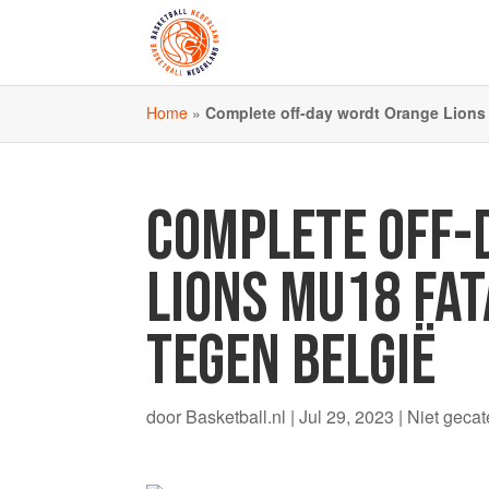
Home
»
Complete off-day wordt Orange Lions 
COMPLETE OFF-
LIONS MU18 FAT
TEGEN BELGIË
door
Basketball.nl
|
Jul 29, 2023
|
Niet gecat