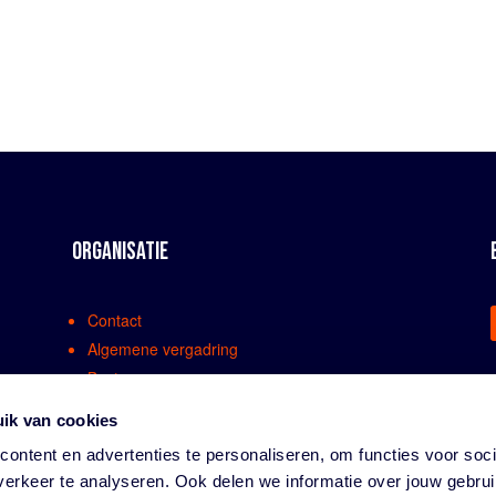
ORGANISATIE
Contact
Algemene vergadring
Bestuur
Comissies en werkgroepen
ik van cookies
Medewerkers
ontent en advertenties te personaliseren, om functies voor soci
Bondsreglementen
erkeer te analyseren. Ook delen we informatie over jouw gebru
Klachtenregeling