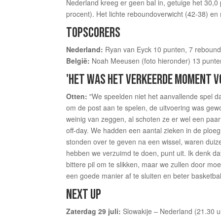
Nederland kreeg er geen bal in, getuige het 30,0 
procent). Het lichte reboundoverwicht (42-38) e
TOPSCORERS
Nederland:
Ryan van Eyck 10 punten, 7 rebounds
België:
Noah Meeusen (foto hieronder) 13 punten
'HET WAS HET VERKEERDE MOMENT VO
Otten:
"We speelden niet het aanvallende spel da
om de post aan te spelen, de uitvoering was gew
weinig van zeggen, al schoten ze er wel een paa
off-day. We hadden een aantal zieken in de plo
stonden over te geven na een wissel, waren duiz
hebben we verzuimd te doen, punt uit. Ik denk dat
bittere pil om te slikken, maar we zullen door mo
een goede manier af te sluiten en beter basketbal
NEXT UP
Zaterdag 29 juli:
Slowakije – Nederland (21.30 u