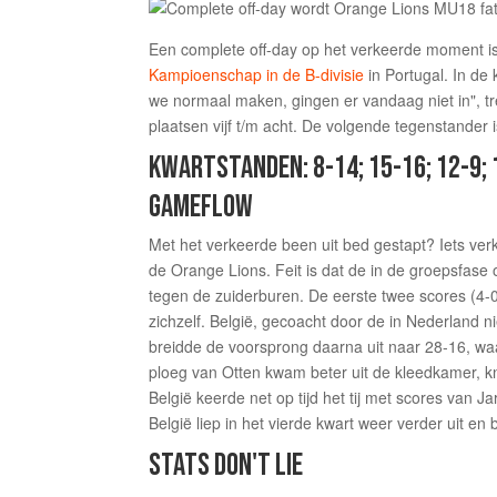
Een complete off-day op het verkeerde moment i
Kampioenschap in de B-divisie
in Portugal. In de
we normaal maken, gingen er vandaag niet in", 
plaatsen vijf t/m acht. De volgende tegenstander 
KWARTSTANDEN: 8-14; 15-16; 12-9; 
GAMEFLOW
Met het verkeerde been uit bed gestapt? Iets ve
de Orange Lions. Feit is dat de in de groepsfa
tegen de zuiderburen. De eerste twee scores (4-
zichzelf. België, gecoacht door de in Nederland 
breidde de voorsprong daarna uit naar 28-16, waa
ploeg van Otten kwam beter uit de kleedkamer, k
België keerde net op tijd het tij met scores van 
België liep in het vierde kwart weer verder uit en 
STATS DON'T LIE