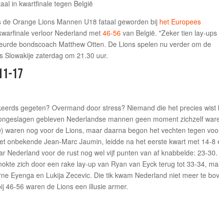
s de Orange Lions Mannen U18 fataal geworden bij
het Europees
 kwarfinale verloor Nederland met
46-56
van België. "Zeker tien lay-ups
treurde bondscoach Matthew Otten. De Lions spelen nu verder om de
is Slowakije zaterdag om 21.30 uur.
11-17
rkeerds gegeten? Overmand door stress? Niemand die het precies wist b
se ongeslagen gebleven Nederlandse mannen geen moment zichzelf war
0) waren nog voor de Lions, maar daarna begon het vechten tegen voo
niet onbekende Jean-Marc Jaumin, leidde na het eerste kwart met 14-8
r Nederland voor de rust nog wel vijf punten van af knabbelde: 23-30.
nokte zich door een rake lay-up van Ryan van Eyck terug tot 33-34, ma
Jarne Eyenga en Lukija Zecevic. Die tik kwam Nederland niet meer te bo
bij 46-56 waren de Lions een illusie armer.