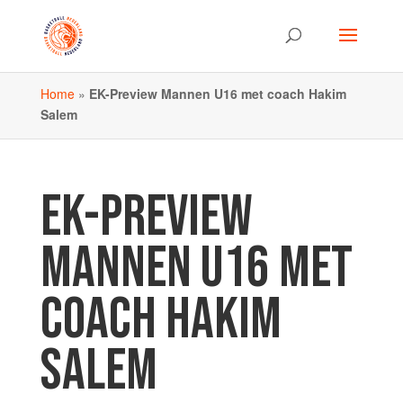
Home
»
EK-Preview Mannen U16 met coach Hakim
Salem
EK-PREVIEW
MANNEN U16 MET
COACH HAKIM
SALEM