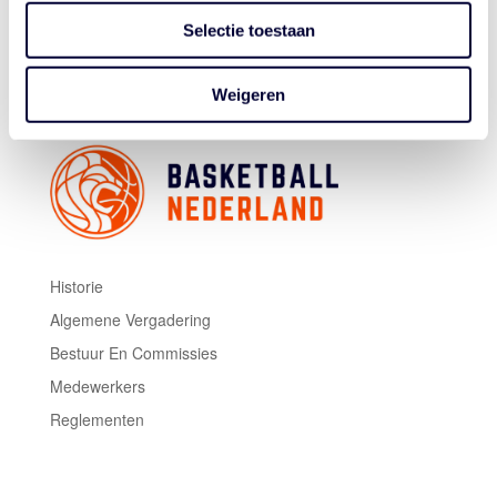
Vrijdag 4 augustus:
Nederland – Noorwegen, 19.30
Selectie toestaan
uur
Weigeren
Historie
Algemene Vergadering
Bestuur En Commissies
Medewerkers
Reglementen