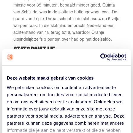
minste voor 35 minuten, bepaald minder goed. Quinta
van Schijndel was in de slotfase buitengewoon cool. De
guard van Triple Threat schoot in de slotfase 4 op 5 vrije
worpen raak. In die slotminuten bracht Nederland een
achterstand van 18 terug tot 6, waardoor Oranje
uiteindelijk zelfs 3 punten over had op het doelsaldo.
STATS DON’T LIE
Oranje had het vizier niet scherp staan op de vrije
worplijn: 13 op 22. Toen het er echt om ging in de
laatste minuten schoot Oranje wél 6 van de 7 raak.
Deze website maakt gebruik van cookies
Beide ploegen hielden elkaar onder de borden mooi in
We gebruiken cookies om content en advertenties te
evenwicht (40-40) maar de Kroatische driepunters
personaliseren, om functies voor social media te bieden
(uiteindelijk 10 stuks op 33 pogingen) deden Oranje flink
en om ons websiteverkeer te analyseren. Ook delen we
pijn.
informatie over jouw gebruik van onze site met onze
TOPSCORERS
partners voor social media, adverteren en analyse. Deze
partners kunnen deze gegevens combineren met andere
Nederland:
Lotte Toornstra 14; Pien Steenbergen 12;
informatie die je aan ze hebt verstrekt of die ze hebben