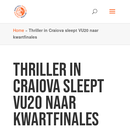
Home
»
Thriller in Craiova sleept VU20 naar
kwartfinales
THRILLER IN
CRAIOVA SLEEPT
VU20 NAAR
KWARTFINALES